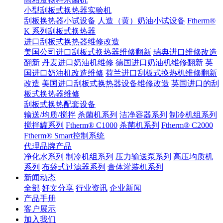
小型刮板式换热器实验机
刮板换热器小试设备
人造（黄）奶油小试设备
Ftherm®
K 系列刮板式换热器
进口刮板式换热器维修改造
美国公司进口刮板式换热器维修翻新
瑞典进口维修改造
翻新
丹麦进口奶油机维修
德国进口奶油机维修翻新
英
国进口奶油机改造维修
荷兰进口刮板式换热机维修翻新
改造
美国进口刮板式换热器设备维修改造
英国进口的刮
板式换热器维修
刮板式换热配套设备
输送/均质/搅拌
杀菌机系列
洁净容器系列
制冷机组系列
搅拌罐系列
Ftherm® C1000
杀菌机系列
Ftherm® C2000
Ftherm® Smart控制系统
代理品牌产品
净化水系列
制冷机组系列
压力输送泵系列
高压均质机
系列
布袋式过滤器系列
膏体灌装机系列
新闻动态
全部
好文分享
行业资讯
企业新闻
产品手册
客户展示
加入我们