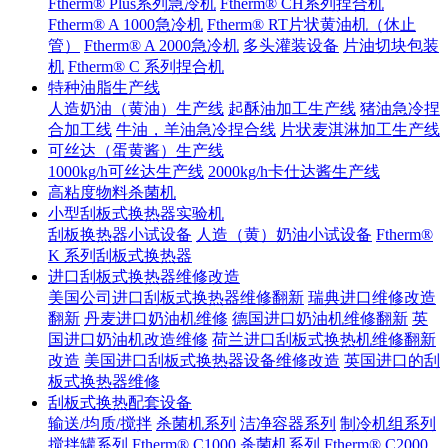
Ftherm® Plus系列急冷机
Ftherm® CH系列捏合机
Ftherm® A 1000急冷机
Ftherm® RT片状黄油机（休止
管）
Ftherm® A 2000急冷机
多头灌装设备
片油切块包装
机
Ftherm® C 系列捏合机
特种油脂生产线
人造奶油（黄油）生产线
起酥油加工生产线
猪油急冷捏
合加工线
牛油，羊油急冷捏合线
片状麦淇淋加工生产线
可丝达（蛋黄酱）生产线
1000kg/h可丝达生产线
2000kg/h卡仕达酱生产线
高粘度物料杀菌机
小型刮板式换热器实验机
刮板换热器小试设备
人造（黄）奶油小试设备
Ftherm®
K 系列刮板式换热器
进口刮板式换热器维修改造
美国公司进口刮板式换热器维修翻新
瑞典进口维修改造
翻新
丹麦进口奶油机维修
德国进口奶油机维修翻新
英
国进口奶油机改造维修
荷兰进口刮板式换热机维修翻新
改造
美国进口刮板式换热器设备维修改造
英国进口的刮
板式换热器维修
刮板式换热配套设备
输送/均质/搅拌
杀菌机系列
洁净容器系列
制冷机组系列
搅拌罐系列
Ftherm® C1000
杀菌机系列
Ftherm® C2000