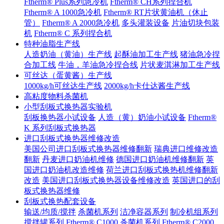
Ftherm® Plus系列急冷机
Ftherm® CH系列捏合机
Ftherm® A 1000急冷机
Ftherm® RT片状黄油机（休止
管）
Ftherm® A 2000急冷机
多头灌装设备
片油切块包装
机
Ftherm® C 系列捏合机
特种油脂生产线
人造奶油（黄油）生产线
起酥油加工生产线
猪油急冷捏
合加工线
牛油，羊油急冷捏合线
片状麦淇淋加工生产线
可丝达（蛋黄酱）生产线
1000kg/h可丝达生产线
2000kg/h卡仕达酱生产线
高粘度物料杀菌机
小型刮板式换热器实验机
刮板换热器小试设备
人造（黄）奶油小试设备
Ftherm®
K 系列刮板式换热器
进口刮板式换热器维修改造
美国公司进口刮板式换热器维修翻新
瑞典进口维修改造
翻新
丹麦进口奶油机维修
德国进口奶油机维修翻新
英
国进口奶油机改造维修
荷兰进口刮板式换热机维修翻新
改造
美国进口刮板式换热器设备维修改造
英国进口的刮
板式换热器维修
刮板式换热配套设备
输送/均质/搅拌
杀菌机系列
洁净容器系列
制冷机组系列
搅拌罐系列
Ftherm® C1000
杀菌机系列
Ftherm® C2000