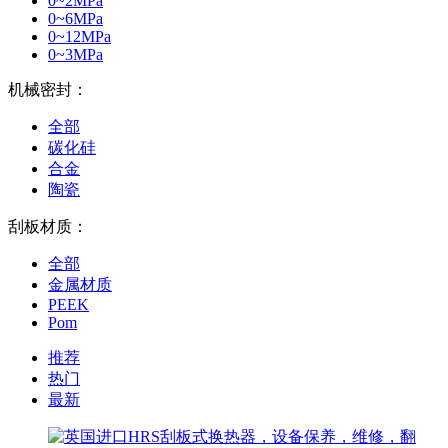
0~2MPa
0~6MPa
0~12MPa
0~3MPa
机械密封：
全部
碳化硅
合金
陶瓷
刮板材质：
全部
金属材质
PEEK
Pom
推荐
热门
最新