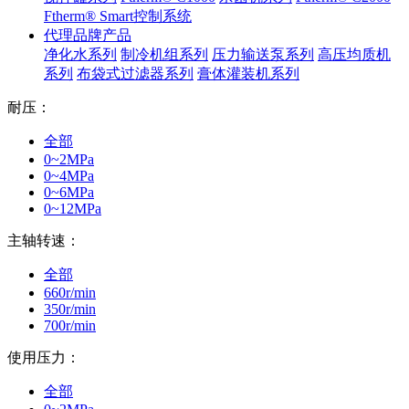
Ftherm® Smart控制系统
代理品牌产品
净化水系列
制冷机组系列
压力输送泵系列
高压均质机
系列
布袋式过滤器系列
膏体灌装机系列
耐压：
全部
0~2MPa
0~4MPa
0~6MPa
0~12MPa
主轴转速：
全部
660r/min
350r/min
700r/min
使用压力：
全部