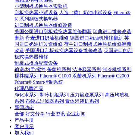
小型刮板式换热器实验机
刮板换热器小试设备
人造（黄）奶油小试设备
Ftherm®
K 系列刮板式换热器
进口刮板式换热器维修改造
美国公司进口刮板式换热器维修翻新
瑞典进口维修改造
翻新
丹麦进口奶油机维修
德国进口奶油机维修翻新
英
国进口奶油机改造维修
荷兰进口刮板式换热机维修翻新
改造
美国进口刮板式换热器设备维修改造
英国进口的刮
板式换热器维修
刮板式换热配套设备
输送/均质/搅拌
杀菌机系列
洁净容器系列
制冷机组系列
搅拌罐系列
Ftherm® C1000
杀菌机系列
Ftherm® C2000
Ftherm® Smart控制系统
代理品牌产品
净化水系列
制冷机组系列
压力输送泵系列
高压均质机
系列
布袋式过滤器系列
膏体灌装机系列
新闻动态
全部
好文分享
行业资讯
企业新闻
产品手册
客户展示
加入我们