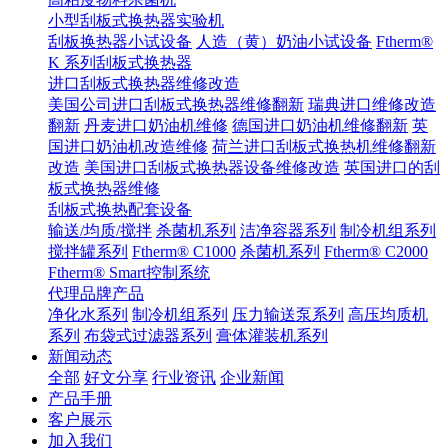
小型刮板式换热器实验机
刮板换热器小试设备
人造（黄）奶油小试设备
Ftherm®
K 系列刮板式换热器
进口刮板式换热器维修改造
美国公司进口刮板式换热器维修翻新
瑞典进口维修改造
翻新
丹麦进口奶油机维修
德国进口奶油机维修翻新
英
国进口奶油机改造维修
荷兰进口刮板式换热机维修翻新
改造
美国进口刮板式换热器设备维修改造
英国进口的刮
板式换热器维修
刮板式换热配套设备
输送/均质/搅拌
杀菌机系列
洁净容器系列
制冷机组系列
搅拌罐系列
Ftherm® C1000
杀菌机系列
Ftherm® C2000
Ftherm® Smart控制系统
代理品牌产品
净化水系列
制冷机组系列
压力输送泵系列
高压均质机
系列
布袋式过滤器系列
膏体灌装机系列
新闻动态
全部
好文分享
行业资讯
企业新闻
产品手册
客户展示
加入我们