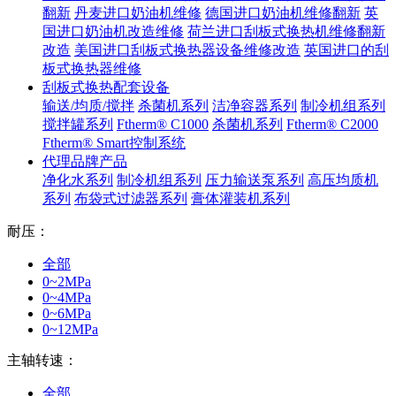
翻新
丹麦进口奶油机维修
德国进口奶油机维修翻新
英
国进口奶油机改造维修
荷兰进口刮板式换热机维修翻新
改造
美国进口刮板式换热器设备维修改造
英国进口的刮
板式换热器维修
刮板式换热配套设备
输送/均质/搅拌
杀菌机系列
洁净容器系列
制冷机组系列
搅拌罐系列
Ftherm® C1000
杀菌机系列
Ftherm® C2000
Ftherm® Smart控制系统
代理品牌产品
净化水系列
制冷机组系列
压力输送泵系列
高压均质机
系列
布袋式过滤器系列
膏体灌装机系列
耐压：
全部
0~2MPa
0~4MPa
0~6MPa
0~12MPa
主轴转速：
全部