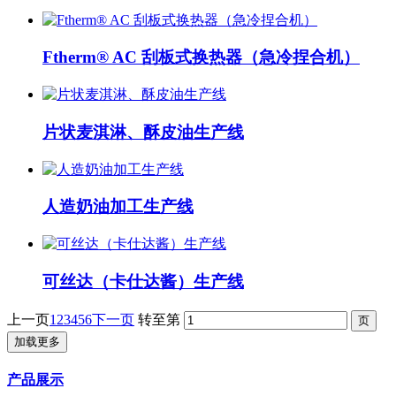
Ftherm® AC 刮板式换热器（急冷捏合机）
片状麦淇淋、酥皮油生产线
人造奶油加工生产线
可丝达（卡仕达酱）生产线
上一页
1
2
3
4
5
6
下一页
转至第
加载更多
产品展示