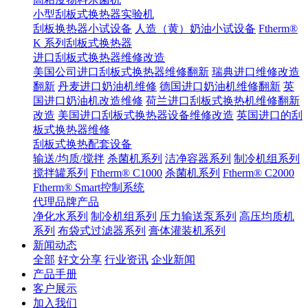
小型刮板式换热器实验机
刮板换热器小试设备
人造（黄）奶油小试设备
Ftherm®
K 系列刮板式换热器
进口刮板式换热器维修改造
美国公司进口刮板式换热器维修翻新
瑞典进口维修改造
翻新
丹麦进口奶油机维修
德国进口奶油机维修翻新
英
国进口奶油机改造维修
荷兰进口刮板式换热机维修翻新
改造
美国进口刮板式换热器设备维修改造
英国进口的刮
板式换热器维修
刮板式换热配套设备
输送/均质/搅拌
杀菌机系列
洁净容器系列
制冷机组系列
搅拌罐系列
Ftherm® C1000
杀菌机系列
Ftherm® C2000
Ftherm® Smart控制系统
代理品牌产品
净化水系列
制冷机组系列
压力输送泵系列
高压均质机
系列
布袋式过滤器系列
膏体灌装机系列
新闻动态
全部
好文分享
行业资讯
企业新闻
产品手册
客户展示
加入我们