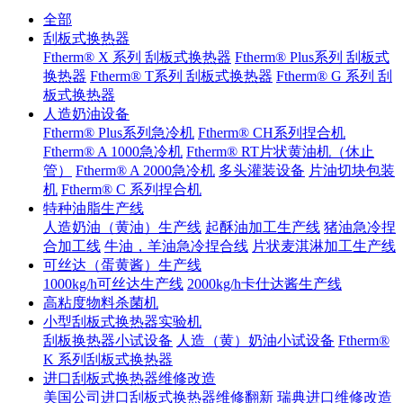
全部
刮板式换热器
Ftherm® X 系列 刮板式换热器
Ftherm® Plus系列 刮板式
换热器
Ftherm® T系列 刮板式换热器
Ftherm® G 系列 刮
板式换热器
人造奶油设备
Ftherm® Plus系列急冷机
Ftherm® CH系列捏合机
Ftherm® A 1000急冷机
Ftherm® RT片状黄油机（休止
管）
Ftherm® A 2000急冷机
多头灌装设备
片油切块包装
机
Ftherm® C 系列捏合机
特种油脂生产线
人造奶油（黄油）生产线
起酥油加工生产线
猪油急冷捏
合加工线
牛油，羊油急冷捏合线
片状麦淇淋加工生产线
可丝达（蛋黄酱）生产线
1000kg/h可丝达生产线
2000kg/h卡仕达酱生产线
高粘度物料杀菌机
小型刮板式换热器实验机
刮板换热器小试设备
人造（黄）奶油小试设备
Ftherm®
K 系列刮板式换热器
进口刮板式换热器维修改造
美国公司进口刮板式换热器维修翻新
瑞典进口维修改造