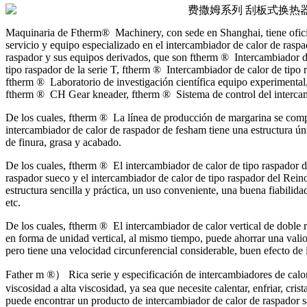
Maquinaria de Ftherm® Machinery, con sede en Shanghai, tiene oficinas
servicio y equipo especializado en el intercambiador de calor de raspa
raspador y sus equipos derivados, que son ftherm ® Intercambiador de
tipo raspador de la serie T, ftherm ® Intercambiador de calor de tipo 
ftherm ® Laboratorio de investigación científica equipo experimen
ftherm ® CH Gear kneader, ftherm ® Sistema de control del intercamb
De los cuales, ftherm ® La línea de producción de margarina se comp
intercambiador de calor de raspador de fesham tiene una estructura ún
de finura, grasa y acabado.
De los cuales, ftherm ® El intercambiador de calor de tipo raspador de
raspador sueco y el intercambiador de calor de tipo raspador del Reino
estructura sencilla y práctica, un uso conveniente, una buena fiabilid
etc.
De los cuales, ftherm ® El intercambiador de calor vertical de doble r
en forma de unidad vertical, al mismo tiempo, puede ahorrar una valio
pero tiene una velocidad circunferencial considerable, buen efecto de 
Father m ®） Rica serie y especificación de intercambiadores de calor 
viscosidad a alta viscosidad, ya sea que necesite calentar, enfriar, cr
puede encontrar un producto de intercambiador de calor de raspador s