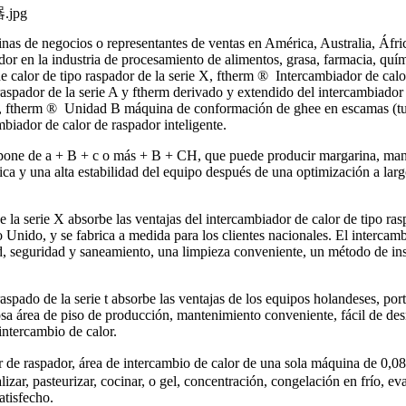
 de negocios o representantes de ventas en América, Australia, África 
dor en la industria de procesamiento de alimentos, grasa, farmacia, quím
 calor de tipo raspador de la serie X, ftherm ® Intercambiador de calor
raspador de la serie A y ftherm derivado y extendido del intercambiador 
tal, ftherm ® Unidad B máquina de conformación de ghee en escamas (
iador de calor de raspador inteligente.
one de a + B + c o más + B + CH, que puede producir margarina, manteq
ica y una alta estabilidad del equipo después de una optimización a lar
 la serie X absorbe las ventajas del intercambiador de calor de tipo ra
 Unido, y se fabrica a medida para los clientes nacionales. El intercamb
ad, seguridad y saneamiento, una limpieza conveniente, un método de inst
aspado de la serie t absorbe las ventajas de los equipos holandeses, po
sa área de piso de producción, mantenimiento conveniente, fácil de desm
intercambio de calor.
de raspador, área de intercambio de calor de una sola máquina de 0,08 
istalizar, pasteurizar, cocinar, o gel, concentración, congelación en frío
atisfecho.