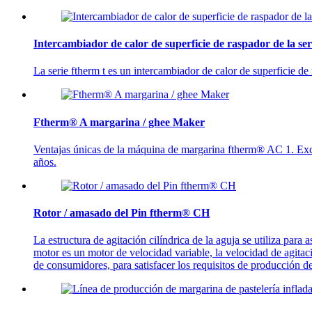
Intercambiador de calor de superficie de raspador de la s
La serie ftherm t es un intercambiador de calor de superficie de
Ftherm® A margarina / ghee Maker
Ventajas únicas de la máquina de margarina ftherm® AC 1. Exce
años.
Rotor / amasado del Pin ftherm® CH
La estructura de agitación cilíndrica de la aguja se utiliza para a
motor es un motor de velocidad variable, la velocidad de agitac
de consumidores, para satisfacer los requisitos de producción de