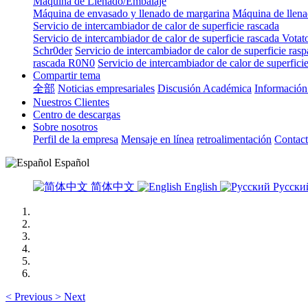
Máquina de Llenado/Embalaje
Máquina de envasado y llenado de margarina
Máquina de llen
Servicio de intercambiador de calor de superficie rascada
Servicio de intercambiador de calor de superficie rascada Votat
Schr0der
Servicio de intercambiador de calor de superficie ras
rascada R0N0
Servicio de intercambiador de calor de superfic
Compartir tema
全部
Noticias empresariales
Discusión Académica
Información 
Nuestros Clientes
Centro de descargas
Sobre nosotros
Perfil de la empresa
Mensaje en línea
retroalimentación
Contac
Español
简体中文
English
Русск
<
Previous
>
Next