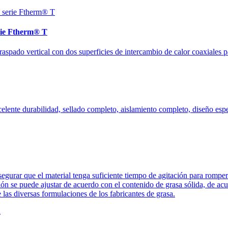
erie Ftherm® T
 raspado vertical con dos superficies de intercambio de calor coaxiales 
lente durabilidad, sellado completo, aislamiento completo, diseño esp
segurar que el material tenga suficiente tiempo de agitación para romper la
ión se puede ajustar de acuerdo con el contenido de grasa sólida, de ac
 las diversas formulaciones de los fabricantes de grasa.