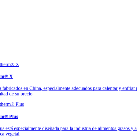
erm® X
fabricados en China, especialmente adecuados para calentar y enfriar pr
itad de su precio.
erm® Plus
está especialmente diseñada para la industria de alimentos grasos y ace
ca vegetal.