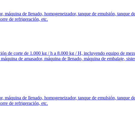
r, máquina de llenado, homogeneizador, tanque de emulsión, tanque de d
orre de refrigeración, etc.
ión de corte de 1.000 kg / h a 8.000 kg / H, incluyendo equipo de mezc
, máquina de amasador, máquina de llenado, máquina de embalaje, sistem
r, máquina de llenado, homogeneizador, tanque de emulsión, tanque de d
orre de refrigeración, etc.