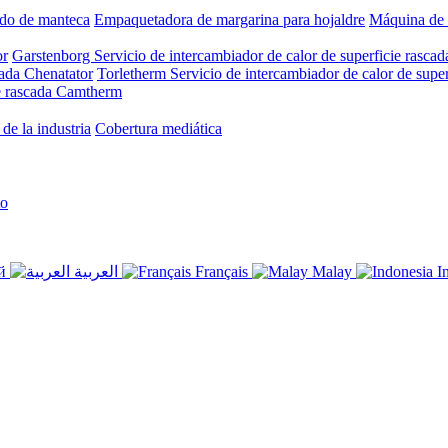
ado de manteca
Empaquetadora de margarina para hojaldre
Máquina de 
or
Garstenborg Servicio de intercambiador de calor de superficie rascad
pada Chenatator
Torletherm Servicio de intercambiador de calor de super
ie rascada Camtherm
de la industria
Cobertura mediática
to
ий
العربية
Français
Malay
I