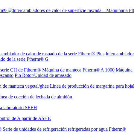
rcambiador de calor de raspado de la serie Ftherm® Plus
Intercambiador
ado de la serie Ftherm® G
a serie CH de Ftherm®
Máquina de manteca Ftherm® A 1000
Máquina 
escanso
Pin Rotor/Unidad de amasado
n de manteca vegetal/ghee
Línea de producción de margarina para hoja
ínea de cocción de lechada de almidón
ta laboratorio SEEH
ontrol de A partir de ASHE
®
Serie de unidades de refrigeración refrigeradas por agua Ftherm®