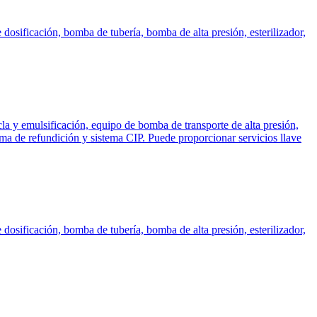
osificación, bomba de tubería, bomba de alta presión, esterilizador,
la y emulsificación, equipo de bomba de transporte de alta presión,
a de refundición y sistema CIP. Puede proporcionar servicios llave
osificación, bomba de tubería, bomba de alta presión, esterilizador,