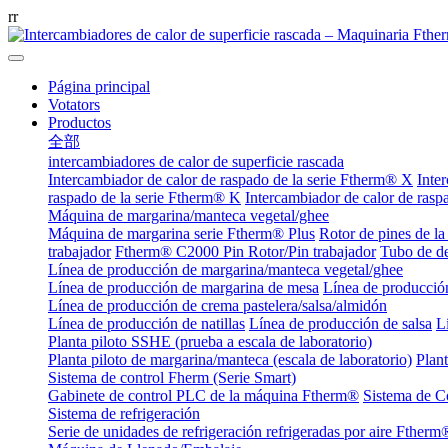
r
r
Página principal
Votators
Productos
全部
intercambiadores de calor de superficie rascada
Intercambiador de calor de raspado de la serie Ftherm® X
Inte
raspado de la serie Ftherm® K
Intercambiador de calor de rasp
Máquina de margarina/manteca vegetal/ghee
Máquina de margarina serie Ftherm® Plus
Rotor de pines de l
trabajador
Ftherm® C2000 Pin Rotor/Pin trabajador
Tubo de d
Línea de producción de margarina/manteca vegetal/ghee
Línea de producción de margarina de mesa
Línea de producció
Línea de producción de crema pastelera/salsa/almidón
Línea de producción de natillas
Línea de producción de salsa
L
Planta piloto SSHE (prueba a escala de laboratorio)
Planta piloto de margarina/manteca (escala de laboratorio)
Plan
Sistema de control Fherm (Serie Smart)
Gabinete de control PLC de la máquina Ftherm®
Sistema de C
Sistema de refrigeración
Serie de unidades de refrigeración refrigeradas por aire Ftherm