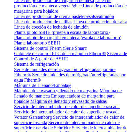
Línea de producción de margarina de mesa
Línea de
producción de manteca vegetal/ghee
Línea de producción de
margarina para hojaldre
Línea de producción de crema pastelera/salsa/almidón
Línea de producción de natillas
Línea de producción de salsa
Línea de cocción de lechada de almidón
Planta piloto SSHE (prueba a escala de laboratorio)
Planta piloto de margarina/manteca (escala de laboratorio)
Planta laboratorio SEEH
Sistema de control Fherm (Serie Smart)
Gabinete de control PLC de la máquina Ftherm®
Sistema de
Control de A partir de ASHE
Sistema de refrigeración
Serie de unidades de refrigeración refrigeradas por aire
Ftherm®
Serie de unidades de refrigeración refrigeradas por
agua Ftherm®
Máquina de Llenado/Embalaje
Máquina de envasado y llenado de margarina
Máquina de
llenado de manteca
Empaquetadora de margarina para
hojaldre
Máquina de llenado y envasado de salsas
Servicio de intercambiador de calor de superficie rascada
Servicio de intercambiador de calor de superficie rascada
Votator
Garstenborg Servicio de intercambiador de calor de
superficie rascada
Servicio de intercambiador de calor de
superficie rascada de Schr0der
Servicio de intercambiador de