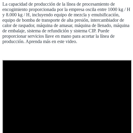
La capacidad de producción de la línea de procesamiento de
encogimiento proporcionada por la empresa oscila entre 1000 kg / H
y 8.000 kg / H, incluyendo equipo de mezcla y emulsificación,
equipo de bomba de transporte de alta presión, intercambiador de
calor de raspador, máquina de amasar, máquina de llenado, máquina
de embalaje, sistema de refundición y sistema CIP. Puede
proporcionar servicios llave en mano para acortar la línea de
producción. Aprenda más en este video.