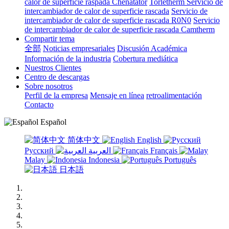
calor de superficie raspada Chenatator
Torletherm Servicio de
intercambiador de calor de superficie rascada
Servicio de
intercambiador de calor de superficie rascada R0N0
Servicio
de intercambiador de calor de superficie rascada Camtherm
Compartir tema
全部
Noticias empresariales
Discusión Académica
Información de la industria
Cobertura mediática
Nuestros Clientes
Centro de descargas
Sobre nosotros
Perfil de la empresa
Mensaje en línea
retroalimentación
Contacto
Español
简体中文
English
Русский
العربية
Français
Malay
Indonesia
Português
日本語