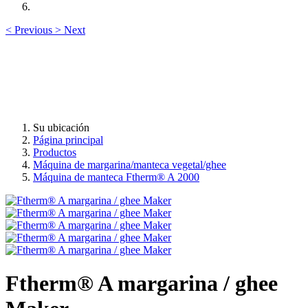
<
Previous
>
Next
Su ubicación
Página principal
Productos
Máquina de margarina/manteca vegetal/ghee
Máquina de manteca Ftherm® A 2000
Ftherm® A margarina / ghee