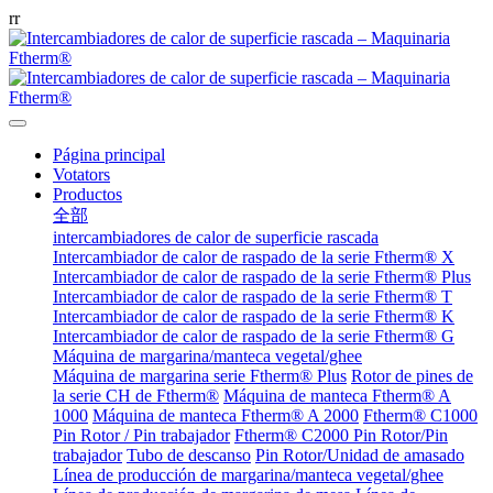
r
r
Página principal
Votators
Productos
全部
intercambiadores de calor de superficie rascada
Intercambiador de calor de raspado de la serie Ftherm® X
Intercambiador de calor de raspado de la serie Ftherm® Plus
Intercambiador de calor de raspado de la serie Ftherm® T
Intercambiador de calor de raspado de la serie Ftherm® K
Intercambiador de calor de raspado de la serie Ftherm® G
Máquina de margarina/manteca vegetal/ghee
Máquina de margarina serie Ftherm® Plus
Rotor de pines de
la serie CH de Ftherm®
Máquina de manteca Ftherm® A
1000
Máquina de manteca Ftherm® A 2000
Ftherm® C1000
Pin Rotor / Pin trabajador
Ftherm® C2000 Pin Rotor/Pin
trabajador
Tubo de descanso
Pin Rotor/Unidad de amasado
Línea de producción de margarina/manteca vegetal/ghee