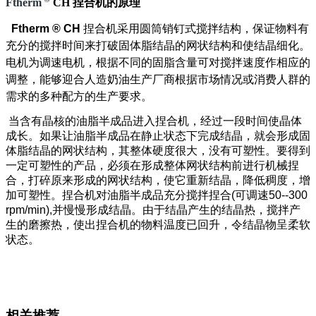
Ftherm
CH 捏合机的原理
Ftherm ® CH
捏合机采用圆筒销钉式搅拌结构，保证物料有
充分的搅拌时间来打破固体脂结晶的网状结构和使结晶细化。
电机为调速电机，根据不同的固脂含量可对搅拌速度作相应的
调整，能够迎合人造奶油生产厂商根据市场情况或消费人群的
需求的多种配方的生产要求。
当含有晶核的油脂半成品进入捏合机，经过一段时间使晶体
成长。如果让油脂半成品在静止状态下完成结晶，就会形成固
体脂结晶的网状结构，其整体硬度很大，没有可塑性。要得到
一定可塑性的产品，必须在形成整体网状结构前进行机械捏
合，打碎原来形成的网状结构，使它重新结晶，降低稠度，增
加可塑性。捏合机对油脂半成品充分搅拌捏合(可调速50--300
rpm/min),并慢慢形成结晶。由于结晶产生的结晶热，搅拌产
生的磨擦热，使出捏合机的物料温度已回升，令结晶物呈柔软
状态。
相关推荐