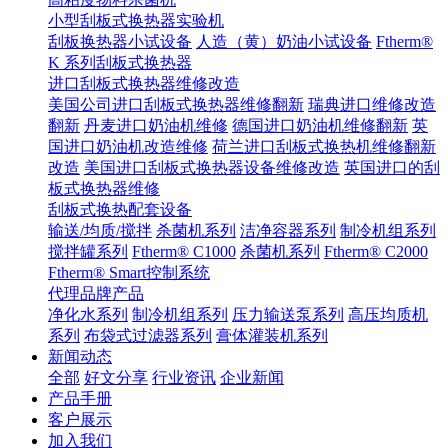
小型刮板式换热器实验机
刮板换热器小试设备
人造（黄）奶油小试设备
Ftherm®
K 系列刮板式换热器
进口刮板式换热器维修改造
美国公司进口刮板式换热器维修翻新
瑞典进口维修改造
翻新
丹麦进口奶油机维修
德国进口奶油机维修翻新
英
国进口奶油机改造维修
荷兰进口刮板式换热机维修翻新
改造
美国进口刮板式换热器设备维修改造
英国进口的刮
板式换热器维修
刮板式换热配套设备
输送/均质/搅拌
杀菌机系列
洁净容器系列
制冷机组系列
搅拌罐系列
Ftherm® C1000
杀菌机系列
Ftherm® C2000
Ftherm® Smart控制系统
代理品牌产品
净化水系列
制冷机组系列
压力输送泵系列
高压均质机
系列
布袋式过滤器系列
膏体灌装机系列
新闻动态
全部
好文分享
行业资讯
企业新闻
产品手册
客户展示
加入我们