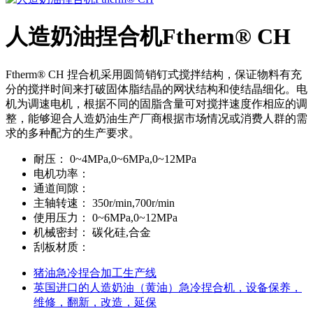
人造奶油捏合机Ftherm® CH
Ftherm® CH 捏合机采用圆筒销钉式搅拌结构，保证物料有充
分的搅拌时间来打破固体脂结晶的网状结构和使结晶细化。电
机为调速电机，根据不同的固脂含量可对搅拌速度作相应的调
整，能够迎合人造奶油生产厂商根据市场情况或消费人群的需
求的多种配方的生产要求。
耐压：
0~4MPa,0~6MPa,0~12MPa
电机功率：
通道间隙：
主轴转速：
350r/min,700r/min
使用压力：
0~6MPa,0~12MPa
机械密封：
碳化硅,合金
刮板材质：
猪油急冷捏合加工生产线
英国进口的人造奶油（黄油）急冷捏合机，设备保养，
维修，翻新，改造，延保