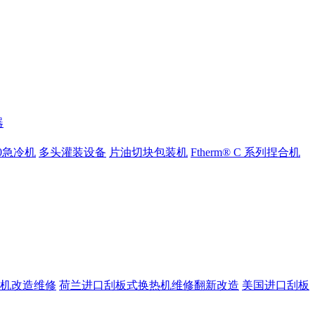
器
000急冷机
多头灌装设备
片油切块包装机
Ftherm® C 系列捏合机
机改造维修
荷兰进口刮板式换热机维修翻新改造
美国进口刮板