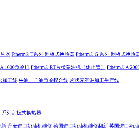
式换热器
Ftherm® T系列 刮板式换热器
Ftherm® G 系列 刮板式换热
® A 1000急冷机
Ftherm® RT片状黄油机（休止管）
Ftherm® A 2
合加工线
牛油，羊油急冷捏合线
片状麦淇淋加工生产线
® K 系列刮板式换热器
翻新
丹麦进口奶油机维修
德国进口奶油机维修翻新
英国进口奶油