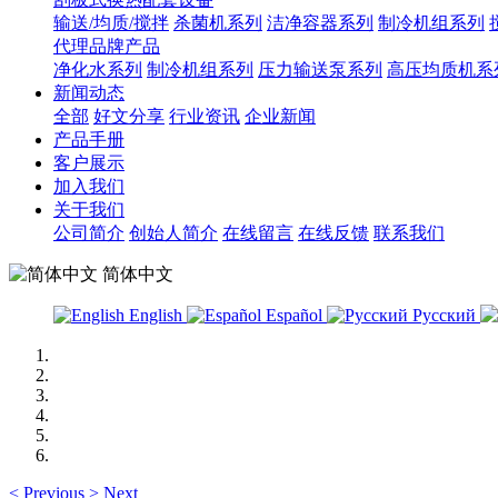
输送/均质/搅拌
杀菌机系列
洁净容器系列
制冷机组系列
代理品牌产品
净化水系列
制冷机组系列
压力输送泵系列
高压均质机系
新闻动态
全部
好文分享
行业资讯
企业新闻
产品手册
客户展示
加入我们
关于我们
公司简介
创始人简介
在线留言
在线反馈
联系我们
简体中文
English
Español
Русский
<
Previous
>
Next