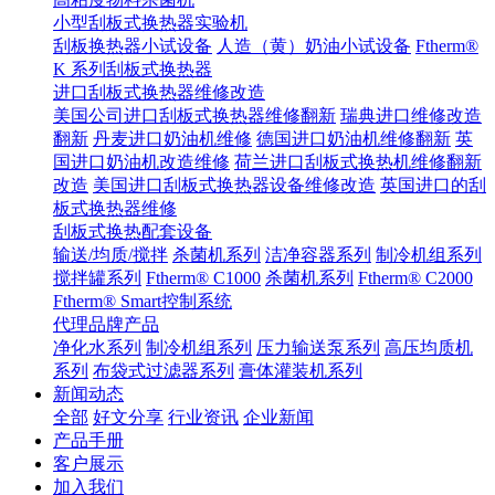
小型刮板式换热器实验机
刮板换热器小试设备
人造（黄）奶油小试设备
Ftherm®
K 系列刮板式换热器
进口刮板式换热器维修改造
美国公司进口刮板式换热器维修翻新
瑞典进口维修改造
翻新
丹麦进口奶油机维修
德国进口奶油机维修翻新
英
国进口奶油机改造维修
荷兰进口刮板式换热机维修翻新
改造
美国进口刮板式换热器设备维修改造
英国进口的刮
板式换热器维修
刮板式换热配套设备
输送/均质/搅拌
杀菌机系列
洁净容器系列
制冷机组系列
搅拌罐系列
Ftherm® C1000
杀菌机系列
Ftherm® C2000
Ftherm® Smart控制系统
代理品牌产品
净化水系列
制冷机组系列
压力输送泵系列
高压均质机
系列
布袋式过滤器系列
膏体灌装机系列
新闻动态
全部
好文分享
行业资讯
企业新闻
产品手册
客户展示
加入我们