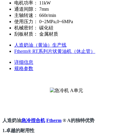
电机功率：
11kW
通道间隙：
7mm
主轴转速：
660r/min
使用压力：
0~2MPa,0~6MPa
机械密封：
碳化硅
刮板材质：
金属材质
人造奶油（黄油）生产线
Ftherm® RT系列片状黄油机（休止管）
详细信息
规格参数
人造奶油
急冷捏合机
Ftherm
® A的独特优势
1.卓越的耐用性