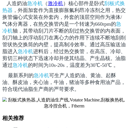
人造奶油
急冷机
（
激冷机
）核心部件是卧式
刮板式换
热器
，外面加套作为直接膨胀氟利昂冷冻剂之用，热交
换管偏心式安装在外套内，外套的顶层空间作为液体/
气体分离器，在热交换管内是一个转速为660rpm的
急
冷机
轴，其带动刮刀片不断的刮过热交换管的内表面，
刮刀轴上的浮动刮刀在离心力的作用下连续不断地刮削
管状热交换筒的内壁，提高制冷效率。通过高压输送油
脂进入
急冷机
进料后，经过热交换管，在高压、冷却、
剪切三种状态下迅速冷却并使其结晶、产生晶核。油脂
通过
急冷机
的时间为10s-20s，温度差为30℃-50℃ 。
最新系列的
急冷机
可生产人造奶油、黄油、起酥
油、酥皮油，夹心油，牛油，猪油等多种食用油产品，
符合现代油脂生产商的严苛要求。
相关推荐