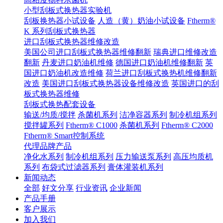
小型刮板式换热器实验机
刮板换热器小试设备
人造（黄）奶油小试设备
Ftherm®
K 系列刮板式换热器
进口刮板式换热器维修改造
美国公司进口刮板式换热器维修翻新
瑞典进口维修改造
翻新
丹麦进口奶油机维修
德国进口奶油机维修翻新
英
国进口奶油机改造维修
荷兰进口刮板式换热机维修翻新
改造
美国进口刮板式换热器设备维修改造
英国进口的刮
板式换热器维修
刮板式换热配套设备
输送/均质/搅拌
杀菌机系列
洁净容器系列
制冷机组系列
搅拌罐系列
Ftherm® C1000
杀菌机系列
Ftherm® C2000
Ftherm® Smart控制系统
代理品牌产品
净化水系列
制冷机组系列
压力输送泵系列
高压均质机
系列
布袋式过滤器系列
膏体灌装机系列
新闻动态
全部
好文分享
行业资讯
企业新闻
产品手册
客户展示
加入我们