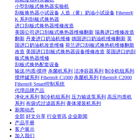
小型刮板式换热器实验机
刮板换热器小试设备
人造（黄）奶油小试设备
Ftherm®
K 系列刮板式换热器
进口刮板式换热器维修改造
美国公司进口刮板式换热器维修翻新
瑞典进口维修改造
翻新
丹麦进口奶油机维修
德国进口奶油机维修翻新
英
国进口奶油机改造维修
荷兰进口刮板式换热机维修翻新
改造
美国进口刮板式换热器设备维修改造
英国进口的刮
板式换热器维修
刮板式换热配套设备
输送/均质/搅拌
杀菌机系列
洁净容器系列
制冷机组系列
搅拌罐系列
Ftherm® C1000
杀菌机系列
Ftherm® C2000
Ftherm® Smart控制系统
代理品牌产品
净化水系列
制冷机组系列
压力输送泵系列
高压均质机
系列
布袋式过滤器系列
膏体灌装机系列
新闻动态
全部
好文分享
行业资讯
企业新闻
产品手册
客户展示
加入我们