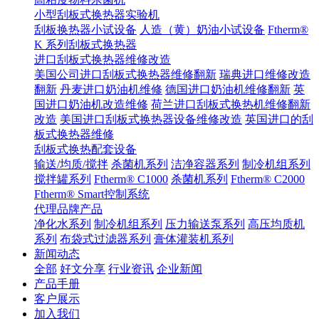
小型刮板式换热器实验机
刮板换热器小试设备
人造（黄）奶油小试设备
Ftherm®
K 系列刮板式换热器
进口刮板式换热器维修改造
美国公司进口刮板式换热器维修翻新
瑞典进口维修改造
翻新
丹麦进口奶油机维修
德国进口奶油机维修翻新
英
国进口奶油机改造维修
荷兰进口刮板式换热机维修翻新
改造
美国进口刮板式换热器设备维修改造
英国进口的刮
板式换热器维修
刮板式换热配套设备
输送/均质/搅拌
杀菌机系列
洁净容器系列
制冷机组系列
搅拌罐系列
Ftherm® C1000
杀菌机系列
Ftherm® C2000
Ftherm® Smart控制系统
代理品牌产品
净化水系列
制冷机组系列
压力输送泵系列
高压均质机
系列
布袋式过滤器系列
膏体灌装机系列
新闻动态
全部
好文分享
行业资讯
企业新闻
产品手册
客户展示
加入我们