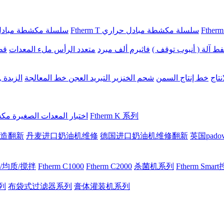
Ftherm T سلسلة مكشطة مبادل حراري
Ftherm Plus سلسلة مكشطة م
ط آلة ( أنبوب توقف )
فاثيرم ألف مبرد
متعدد الرأس ملء المعدات
قطع
تاج
خط إنتاج السمن
شحم الخنزير التبريد العجن خط المعالجة
الزبدة 
Ftherm K 系列
اختبار المعدات الصغيرة م
修改造翻新
丹麦进口奶油机维修
德国进口奶油机维修翻新
英国pad
/均质/搅拌
Ftherm C1000
Ftherm C2000
杀菌机系列
Ftherm Sma
列
布袋式过滤器系列
膏体灌装机系列