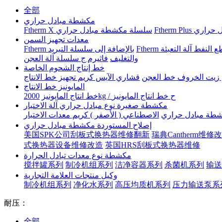
全部
مكشطة مبادل حراري
بادل حراري
Ftherm X سلسلة مكشطة مبادل حراري
معدات تجهيز السمن
 النفط آلة التعبئة
Ftherm بالإضافة إلى سلسلة التبريد
والتغليف
فاثيرم ج سلسلة آلة العجن
خط إنتاج الشحوم الخاصة
, زيت الخروف خط العجن
قشاري الآيس كريم تجهيز خط الانتاج
المايونيز خط الانتاج
2000kg / ح خط انتاج المايونيز
خط انتاج المايونيز
مكشطة صغيرة نوع مبادل حراري آلة الاختبار
كشطة مبادل حراري
الاصطناعي ( الأصفر ) كريم معدات الاختبار
إصلاح المستوردة مكشطة مبادل حراري
美国SPK公司刮板式换热器维修翻新
瑞典Cantherm维
式换热器设备维修改造
英国HRS刮板式换热器维修
مكشطة نوع معدات تبادل الحرارة
搅拌罐系列
制冷机组系列
洁净容器系列
杀菌机系列
输送
وكيل منتجات العلامة التجارية
制冷机组系列
净化水系列
高压均质机系列
压力输送泵系
耐压：
全部