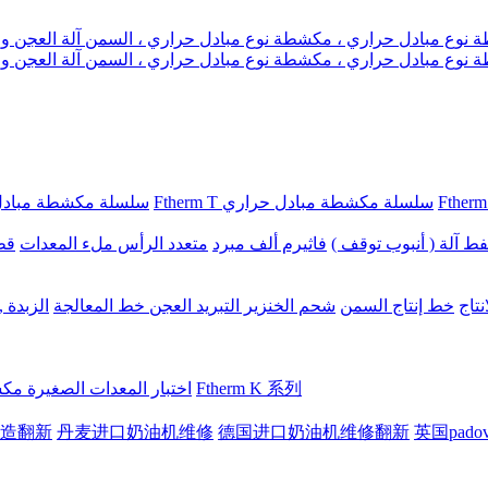
Ftherm T سلسلة مكشطة مبادل حراري
Ftherm Plus سلسلة مكشطة م
ط آلة ( أنبوب توقف )
فاثيرم ألف مبرد
متعدد الرأس ملء المعدات
قطع
تاج
خط إنتاج السمن
شحم الخنزير التبريد العجن خط المعالجة
الزبدة 
Ftherm K 系列
اختبار المعدات الصغيرة م
修改造翻新
丹麦进口奶油机维修
德国进口奶油机维修翻新
英国pad