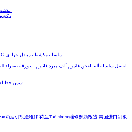
Ftherm G سلسلة مكشطة مبادل حراري
Ftherm الفصل سلسلة آلة العجن
فاثيرم ألف مبرد
فاثيرم ب ورقة صفراء النف
سمن خط الان
ovan奶油机改造维修
荷兰Torletherm维修翻新改造
美国进口刮板