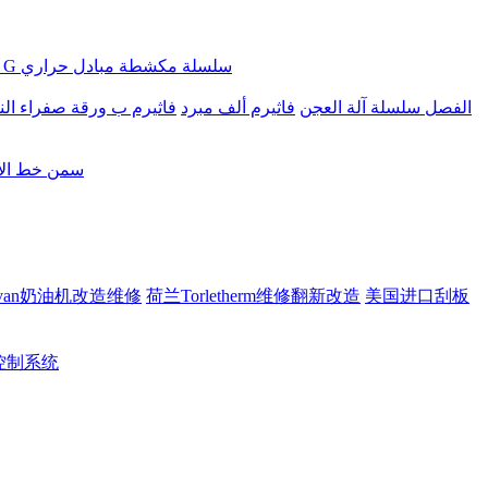
Ftherm G سلسلة مكشطة مبادل حراري
Ftherm الفصل سلسلة آلة العجن
فاثيرم ألف مبرد
فاثيرم ب ورقة صفراء النف
سمن خط الان
ovan奶油机改造维修
荷兰Torletherm维修翻新改造
美国进口刮板
rt控制系统