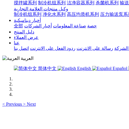
搅拌罐系列
制冷机组系列
洁净容器系列
杀菌机系列
输送
وكيل منتجات العلامة التجارية
制冷机组系列
净化水系列
高压均质机系列
压力输送泵系
أخبار ديناميكية
حصة
صناعة المعلومات
أخبار الشركات
全部
دليل المنتج
عرض العملاء
عنا
الشركة
رسالة على الانترنت
ردود الفعل على الانترنت
اتصل بنا
العربية
简体中文
English
Español
<
Previous
>
Next