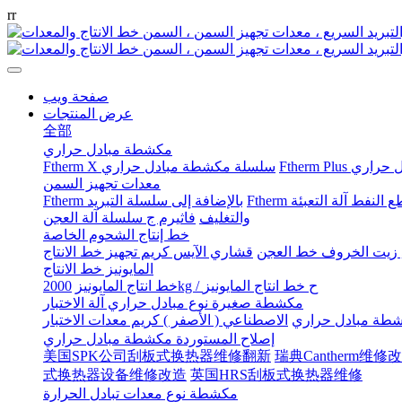
r
r
صفحة ويب
عرض المنتجات
全部
مكشطة مبادل حراري
بادل حراري
Ftherm X سلسلة مكشطة مبادل حراري
معدات تجهيز السمن
 النفط آلة التعبئة
Ftherm بالإضافة إلى سلسلة التبريد
والتغليف
فاثيرم ج سلسلة آلة العجن
خط إنتاج الشحوم الخاصة
, زيت الخروف خط العجن
قشاري الآيس كريم تجهيز خط الانتاج
المايونيز خط الانتاج
2000kg / ح خط انتاج المايونيز
خط انتاج المايونيز
مكشطة صغيرة نوع مبادل حراري آلة الاختبار
كشطة مبادل حراري
الاصطناعي ( الأصفر ) كريم معدات الاختبار
إصلاح المستوردة مكشطة مبادل حراري
美国SPK公司刮板式换热器维修翻新
瑞典Cantherm维
式换热器设备维修改造
英国HRS刮板式换热器维修
مكشطة نوع معدات تبادل الحرارة