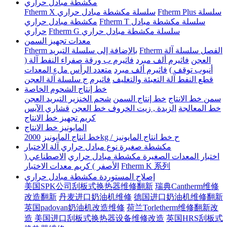
مكشطة مبادل حراري
Ftherm Plus سلسلة
Ftherm X سلسلة مكشطة مبادل حراري
Ftherm T سلسلة مكشطة مبادل
مكشطة مبادل حراري
Ftherm G سلسلة مكشطة مبادل حراري
حراري
معدات تجهيز السمن
Ftherm الفصل سلسلة آلة
Ftherm بالإضافة إلى سلسلة التبريد
العجن
فاثيرم ألف مبرد
فاثيرم ب ورقة صفراء النفط آلة (
أنبوب توقف )
فاثيرم ألف مبرد
متعدد الرأس ملء المعدات
قطع النفط آلة التعبئة والتغليف
فاثيرم ج سلسلة آلة العجن
خط إنتاج الشحوم الخاصة
سمن خط الانتاج
خط إنتاج السمن
شحم الخنزير التبريد العجن
خط المعالجة
الزبدة , زيت الخروف خط العجن
قشاري الآيس
كريم تجهيز خط الانتاج
المايونيز خط الانتاج
2000kg / ح خط انتاج المايونيز
خط انتاج المايونيز
مكشطة صغيرة نوع مبادل حراري آلة الاختبار
اختبار المعدات الصغيرة مكشطة مبادل حراري
الاصطناعي (
Ftherm K 系列
الأصفر ) كريم معدات الاختبار
إصلاح المستوردة مكشطة مبادل حراري
美国SPK公司刮板式换热器维修翻新
瑞典Cantherm维修
改造翻新
丹麦进口奶油机维修
德国进口奶油机维修翻新
英国padovan奶油机改造维修
荷兰Torletherm维修翻新改
造
美国进口刮板式换热器设备维修改造
英国HRS刮板式