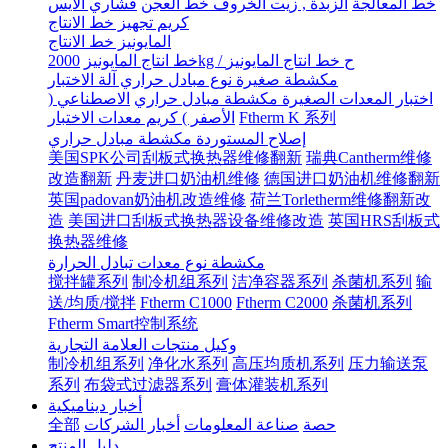
خط المعالجة
الزبدة , زيت الخروف خط العجن
قشاري الآيس
كريم تجهيز خط الانتاج
المايونيز خط الانتاج
2000kg / ح خط انتاج المايونيز
خط انتاج المايونيز
مكشطة صغيرة نوع مبادل حراري آلة الاختبار
اختبار المعدات الصغيرة مكشطة مبادل حراري
الاصطناعي (
Ftherm K 系列
الأصفر ) كريم معدات الاختبار
إصلاح المستوردة مكشطة مبادل حراري
美国SPK公司刮板式换热器维修翻新
瑞典Cantherm维修
改造翻新
丹麦进口奶油机维修
德国进口奶油机维修翻新
英国padovan奶油机改造维修
荷兰Torletherm维修翻新改
造
美国进口刮板式换热器设备维修改造
英国HRS刮板式
换热器维修
مكشطة نوع معدات تبادل الحرارة
搅拌罐系列
制冷机组系列
洁净容器系列
杀菌机系列
输
送/均质/搅拌
Ftherm C1000
Ftherm C2000
杀菌机系列
Ftherm Smart控制系统
وكيل منتجات العلامة التجارية
制冷机组系列
净化水系列
高压均质机系列
压力输送泵
系列
布袋式过滤器系列
膏体灌装机系列
أخبار ديناميكية
حصة
صناعة المعلومات
أخبار الشركات
全部
دليل المنتج