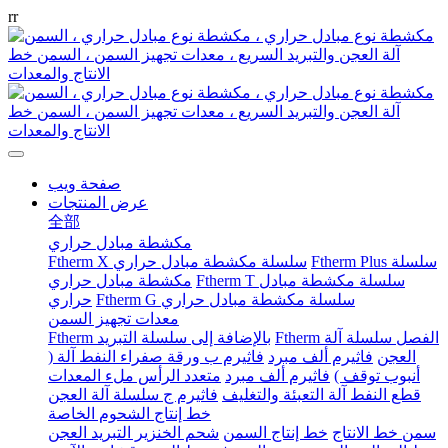
r
r
صفحة ويب
عرض المنتجات
全部
مكشطة مبادل حراري
Ftherm Plus سلسلة
Ftherm X سلسلة مكشطة مبادل حراري
Ftherm T سلسلة مكشطة مبادل
مكشطة مبادل حراري
Ftherm G سلسلة مكشطة مبادل حراري
حراري
معدات تجهيز السمن
Ftherm الفصل سلسلة آلة
Ftherm بالإضافة إلى سلسلة التبريد
العجن
فاثيرم ألف مبرد
فاثيرم ب ورقة صفراء النفط آلة (
أنبوب توقف )
فاثيرم ألف مبرد
متعدد الرأس ملء المعدات
قطع النفط آلة التعبئة والتغليف
فاثيرم ج سلسلة آلة العجن
خط إنتاج الشحوم الخاصة
سمن خط الانتاج
خط إنتاج السمن
شحم الخنزير التبريد العجن