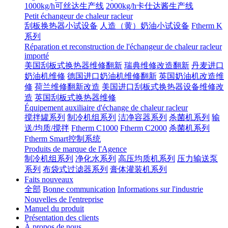
1000kg/h可丝达生产线
2000kg/h卡仕达酱生产线
Petit échangeur de chaleur racleur
刮板换热器小试设备
人造（黄）奶油小试设备
Ftherm K
系列
Réparation et reconstruction de l'échangeur de chaleur racleur
importé
美国刮板式换热器维修翻新
瑞典维修改造翻新
丹麦进口
奶油机维修
德国进口奶油机维修翻新
英国奶油机改造维
修
荷兰维修翻新改造
美国进口刮板式换热器设备维修改
造
英国刮板式换热器维修
Équipement auxiliaire d'échange de chaleur racleur
搅拌罐系列
制冷机组系列
洁净容器系列
杀菌机系列
输
送/均质/搅拌
Ftherm C1000
Ftherm C2000
杀菌机系列
Ftherm Smart控制系统
Produits de marque de l'Agence
制冷机组系列
净化水系列
高压均质机系列
压力输送泵
系列
布袋式过滤器系列
膏体灌装机系列
Faits nouveaux
全部
Bonne communication
Informations sur l'industrie
Nouvelles de l'entreprise
Manuel du produit
Présentation des clients
À propos de nous