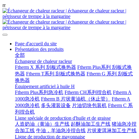
r
r
Page d'accueil du site
Présentation des produits
全部
Échangeur de chaleur racleur
Ftherm X 系列 刮板式换热器
Ftherm Plus系列 刮板式换
热器
Ftherm T系列 刮板式换热器
Ftherm G 系列 刮板式
换热器
Équipement artificiel à huile H
Ftherm Plus系列急冷机
Ftherm CH系列捏合机
Ftherm A
1000急冷机
Ftherm B 片状黄油机（休止管）
Ftherm A
2000急冷机
多头灌装设备
片油切块包装机
Ftherm C 系
列捏合机
Ligne spéciale de production d'huile et de graisse
人造奶油（黄油）生产线
起酥油加工生产线
猪油急冷捏
合加工线
牛油，羊油急冷捏合线
片状麦淇淋加工生产线
Ligne de production de mayonnaise