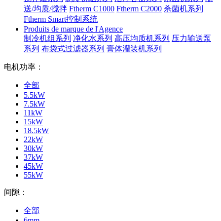
送/均质/搅拌
Ftherm C1000
Ftherm C2000
杀菌机系列
Ftherm Smart控制系统
Produits de marque de l'Agence
制冷机组系列
净化水系列
高压均质机系列
压力输送泵
系列
布袋式过滤器系列
膏体灌装机系列
电机功率：
全部
5.5kW
7.5kW
11kW
15kW
18.5kW
22kW
30kW
37kW
45kW
55kW
间隙：
全部
6mm