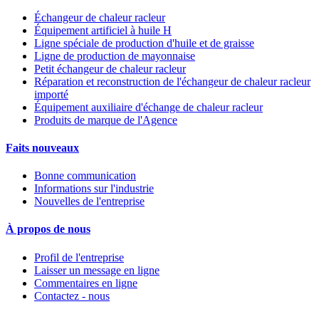
Échangeur de chaleur racleur
Équipement artificiel à huile H
Ligne spéciale de production d'huile et de graisse
Ligne de production de mayonnaise
Petit échangeur de chaleur racleur
Réparation et reconstruction de l'échangeur de chaleur racleur
importé
Équipement auxiliaire d'échange de chaleur racleur
Produits de marque de l'Agence
Faits nouveaux
Bonne communication
Informations sur l'industrie
Nouvelles de l'entreprise
À propos de nous
Profil de l'entreprise
Laisser un message en ligne
Commentaires en ligne
Contactez - nous