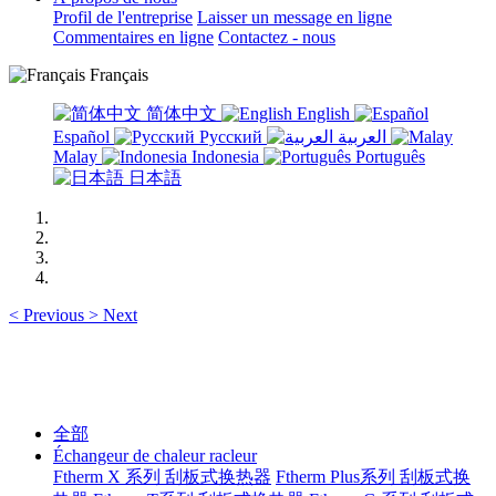
Profil de l'entreprise
Laisser un message en ligne
Commentaires en ligne
Contactez - nous
Français
简体中文
English
Español
Русский
العربية
Malay
Indonesia
Português
日本語
<
Previous
>
Next
全部
Échangeur de chaleur racleur
Ftherm X 系列 刮板式换热器
Ftherm Plus系列 刮板式换