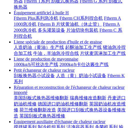
热器
Ftherm T系列 刮板式换热器
Ftherm G 系列 刮板式
换热器
Équipement artificiel à huile H
Ftherm Plus系列急冷机
Ftherm CH系列捏合机
Ftherm A
1000急冷机
Ftherm B 片状黄油机（休止管）
Ftherm A
2000急冷机
多头灌装设备
片油切块包装机
Ftherm C 系
列捏合机
Ligne spéciale de production d'huile et de graisse
人造奶油（黄油）生产线
起酥油加工生产线
猪油急冷捏
合加工线
牛油，羊油急冷捏合线
片状麦淇淋加工生产线
Ligne de production de mayonnaise
1000kg/h可丝达生产线
2000kg/h卡仕达酱生产线
Petit échangeur de chaleur racleur
刮板换热器小试设备
人造（黄）奶油小试设备
Ftherm K
系列
Réparation et reconstruction de l'échangeur de chaleur racleur
importé
美国刮板式换热器维修翻新
瑞典维修改造翻新
丹麦进口
奶油机维修
德国进口奶油机维修翻新
英国奶油机改造维
修
荷兰维修翻新改造
美国进口刮板式换热器设备维修改
造
英国刮板式换热器维修
Équipement auxiliaire d'échange de chaleur racleur
搅拌罐系列
制冷机组系列
洁净容器系列
杀菌机系列
输