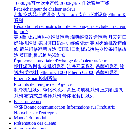
1000kg/h可丝达生产线
2000kg/h卡仕达酱生产线
Petit échangeur de chaleur racleur
刮板换热器小试设备
人造（黄）奶油小试设备
Ftherm K
系列
Réparation et reconstruction de l'échangeur de chaleur racleur
importé
美国刮板式换热器维修翻新
瑞典维修改造翻新
丹麦进口
奶油机维修
德国进口奶油机维修翻新
英国奶油机改造维
修
荷兰维修翻新改造
美国进口刮板式换热器设备维修改
造
英国刮板式换热器维修
Équipement auxiliaire d'échange de chaleur racleur
搅拌罐系列
制冷机组系列
洁净容器系列
杀菌机系列
输
送/均质/搅拌
Ftherm C1000
Ftherm C2000
杀菌机系列
Ftherm Smart控制系统
Produits de marque de l'Agence
制冷机组系列
净化水系列
高压均质机系列
压力输送泵
系列
布袋式过滤器系列
膏体灌装机系列
Faits nouveaux
全部
Bonne communication
Informations sur l'industrie
Nouvelles de l'entreprise
Manuel du produit
Présentation des clients
À propos de nous