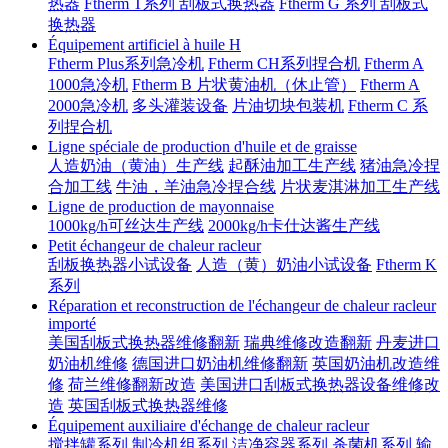
热器
Ftherm T系列 刮板式换热器
Ftherm G 系列 刮板式
换热器
Équipement artificiel à huile H
Ftherm Plus系列急冷机
Ftherm CH系列捏合机
Ftherm A
1000急冷机
Ftherm B 片状黄油机（休止管）
Ftherm A
2000急冷机
多头灌装设备
片油切块包装机
Ftherm C 系
列捏合机
Ligne spéciale de production d'huile et de graisse
人造奶油（黄油）生产线
起酥油加工生产线
猪油急冷捏
合加工线
牛油，羊油急冷捏合线
片状麦淇淋加工生产线
Ligne de production de mayonnaise
1000kg/h可丝达生产线
2000kg/h卡仕达酱生产线
Petit échangeur de chaleur racleur
刮板换热器小试设备
人造（黄）奶油小试设备
Ftherm K
系列
Réparation et reconstruction de l'échangeur de chaleur racleur
importé
美国刮板式换热器维修翻新
瑞典维修改造翻新
丹麦进口
奶油机维修
德国进口奶油机维修翻新
英国奶油机改造维
修
荷兰维修翻新改造
美国进口刮板式换热器设备维修改
造
英国刮板式换热器维修
Équipement auxiliaire d'échange de chaleur racleur
搅拌罐系列
制冷机组系列
洁净容器系列
杀菌机系列
输