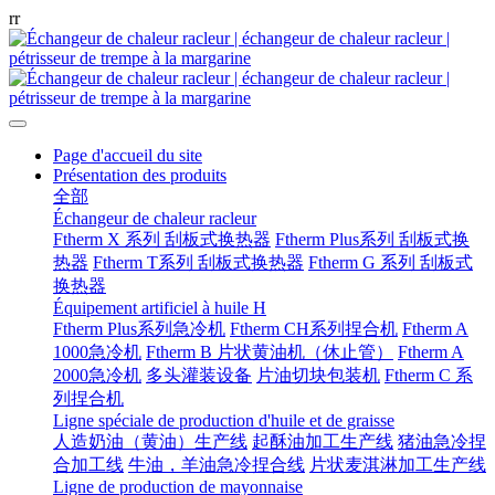
r
r
Page d'accueil du site
Présentation des produits
全部
Échangeur de chaleur racleur
Ftherm X 系列 刮板式换热器
Ftherm Plus系列 刮板式换
热器
Ftherm T系列 刮板式换热器
Ftherm G 系列 刮板式
换热器
Équipement artificiel à huile H
Ftherm Plus系列急冷机
Ftherm CH系列捏合机
Ftherm A
1000急冷机
Ftherm B 片状黄油机（休止管）
Ftherm A
2000急冷机
多头灌装设备
片油切块包装机
Ftherm C 系
列捏合机
Ligne spéciale de production d'huile et de graisse
人造奶油（黄油）生产线
起酥油加工生产线
猪油急冷捏
合加工线
牛油，羊油急冷捏合线
片状麦淇淋加工生产线
Ligne de production de mayonnaise