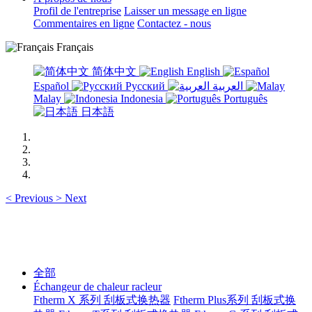
Profil de l'entreprise
Laisser un message en ligne
Commentaires en ligne
Contactez - nous
Français
简体中文
English
Español
Русский
العربية
Malay
Indonesia
Português
日本語
<
Previous
>
Next
全部
Échangeur de chaleur racleur
Ftherm X 系列 刮板式换热器
Ftherm Plus系列 刮板式换