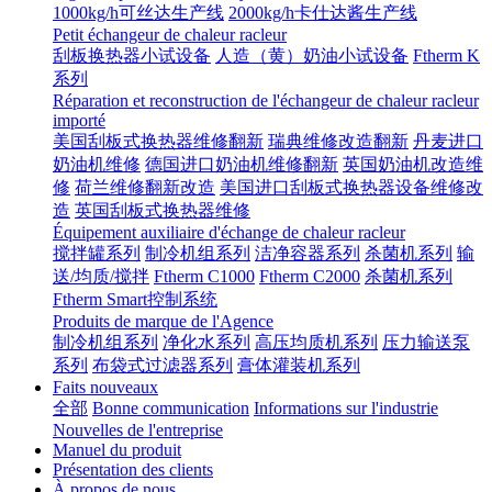
1000kg/h可丝达生产线
2000kg/h卡仕达酱生产线
Petit échangeur de chaleur racleur
刮板换热器小试设备
人造（黄）奶油小试设备
Ftherm K
系列
Réparation et reconstruction de l'échangeur de chaleur racleur
importé
美国刮板式换热器维修翻新
瑞典维修改造翻新
丹麦进口
奶油机维修
德国进口奶油机维修翻新
英国奶油机改造维
修
荷兰维修翻新改造
美国进口刮板式换热器设备维修改
造
英国刮板式换热器维修
Équipement auxiliaire d'échange de chaleur racleur
搅拌罐系列
制冷机组系列
洁净容器系列
杀菌机系列
输
送/均质/搅拌
Ftherm C1000
Ftherm C2000
杀菌机系列
Ftherm Smart控制系统
Produits de marque de l'Agence
制冷机组系列
净化水系列
高压均质机系列
压力输送泵
系列
布袋式过滤器系列
膏体灌装机系列
Faits nouveaux
全部
Bonne communication
Informations sur l'industrie
Nouvelles de l'entreprise
Manuel du produit
Présentation des clients
À propos de nous