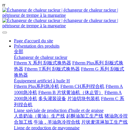
r
r
Page d'accueil du site
Présentation des produits
全部
Échangeur de chaleur racleur
Ftherm X 系列 刮板式换热器
Ftherm Plus系列 刮板式换
热器
Ftherm T系列 刮板式换热器
Ftherm G 系列 刮板式
换热器
Équipement artificiel à huile H
Ftherm Plus系列急冷机
Ftherm CH系列捏合机
Ftherm A
1000急冷机
Ftherm B 片状黄油机（休止管）
Ftherm A
2000急冷机
多头灌装设备
片油切块包装机
Ftherm C 系
列捏合机
Ligne spéciale de production d'huile et de graisse
人造奶油（黄油）生产线
起酥油加工生产线
猪油急冷捏
合加工线
牛油，羊油急冷捏合线
片状麦淇淋加工生产线
Ligne de production de mayonnaise