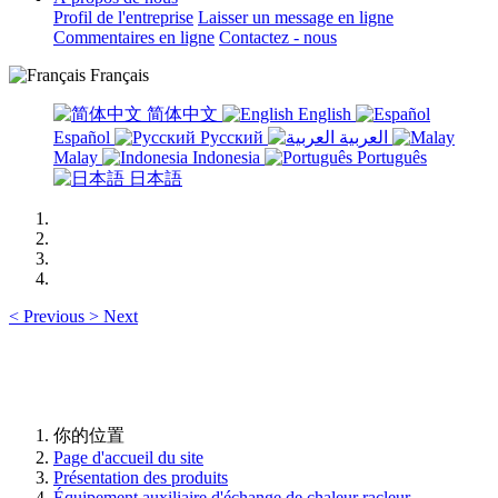
Profil de l'entreprise
Laisser un message en ligne
Commentaires en ligne
Contactez - nous
Français
简体中文
English
Español
Русский
العربية
Malay
Indonesia
Português
日本語
<
Previous
>
Next
你的位置
Page d'accueil du site
Présentation des produits
Équipement auxiliaire d'échange de chaleur racleur