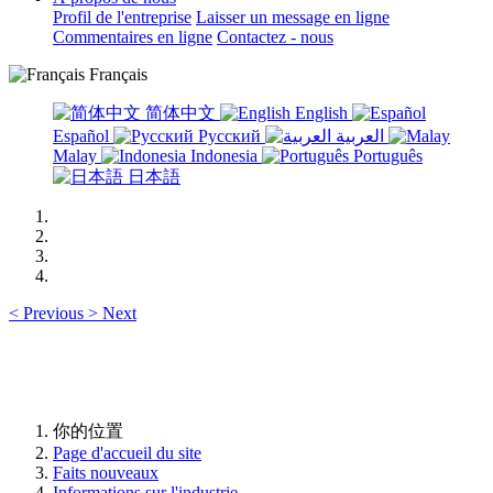
Profil de l'entreprise
Laisser un message en ligne
Commentaires en ligne
Contactez - nous
Français
简体中文
English
Español
Русский
العربية
Malay
Indonesia
Português
日本語
<
Previous
>
Next
你的位置
Page d'accueil du site
Faits nouveaux
Informations sur l'industrie