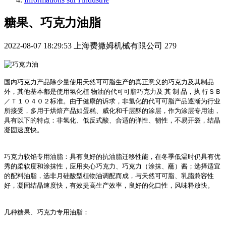
糖果、巧克力油脂
2022-08-07 18:29:53
上海费撒姆机械有限公司
279
国内巧克力产品除少量使用天然可可脂生产的真正意义的巧克力及其制品
外
，
其他基本都是使用氢化植 物油的代可可脂巧克力及 其 制 品
，
执 行
ＳＢ
／
Ｔ１０４０２
标准
。
由于健康的诉求
，
非氢化的代可可脂产品逐渐为行业
所接受
，
多用于烘焙产品如蛋糕
、
威化和千层酥的涂层
，
作为涂层专用油
，
具有以下的特点
：
非氢化
、
低反式酸
、
合适的弹性
、
韧性
，
不易开裂
，
结晶
凝固速度快
。
巧克力软馅专用油脂
：
具有良好的抗油脂迁移性能
，
在冬季低温时仍具有优
秀的柔软度和涂抹性
，
应用夹心巧克力
、
巧克力
（
涂抹
、
蘸
）
酱
；
选择适宜
的配料油脂
，
选非月硅酸型植物油调配而成
，
与天然可可脂
、
乳脂兼容性
好
，
凝固结晶速度快
，
有效提高生产效率
，
良好的化口性
，
风味释放快
。
几种糖果
、
巧克力专用油脂
：