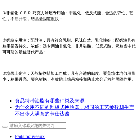
①
非氢化
ＣＢＲ
巧克力涂层专用油
：
非氢化
、
低反式酸
、
合适的弹性
、
韧
性
，
不易开裂
，
结晶凝固速度快
；
②
奶糖专用油
：
配酥油
，
具有符合乳脂
、
风味自然
、
乳化性好
；
配奶油具有
糖果留香持久
、
浓郁
；
选专用油非氢化
、
非月硅酸
、
低反式酸
、
奶糖当中代
可可脂的最佳替代产品
；
③
糖果上光油
：
天然植物蜡加工而成
，
具有合适的黏度
、
覆盖糖体均匀用量
少
，
糖果透亮
、
颜色鲜艳
，
有效防止糖果粘接和防止水分迁移的屏障作用
。
食品特种油脂有哪些种类及来源
为什么用不同的刮板式换热器，相同的工艺参数却生产
不出令人满意的卡仕达酱
Faits nouveaux