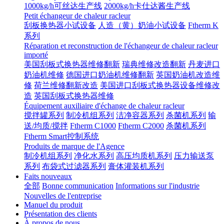
1000kg/h可丝达生产线
2000kg/h卡仕达酱生产线
Petit échangeur de chaleur racleur
刮板换热器小试设备
人造（黄）奶油小试设备
Ftherm K
系列
Réparation et reconstruction de l'échangeur de chaleur racleur
importé
美国刮板式换热器维修翻新
瑞典维修改造翻新
丹麦进口
奶油机维修
德国进口奶油机维修翻新
英国奶油机改造维
修
荷兰维修翻新改造
美国进口刮板式换热器设备维修改
造
英国刮板式换热器维修
Équipement auxiliaire d'échange de chaleur racleur
搅拌罐系列
制冷机组系列
洁净容器系列
杀菌机系列
输
送/均质/搅拌
Ftherm C1000
Ftherm C2000
杀菌机系列
Ftherm Smart控制系统
Produits de marque de l'Agence
制冷机组系列
净化水系列
高压均质机系列
压力输送泵
系列
布袋式过滤器系列
膏体灌装机系列
Faits nouveaux
全部
Bonne communication
Informations sur l'industrie
Nouvelles de l'entreprise
Manuel du produit
Présentation des clients
À propos de nous