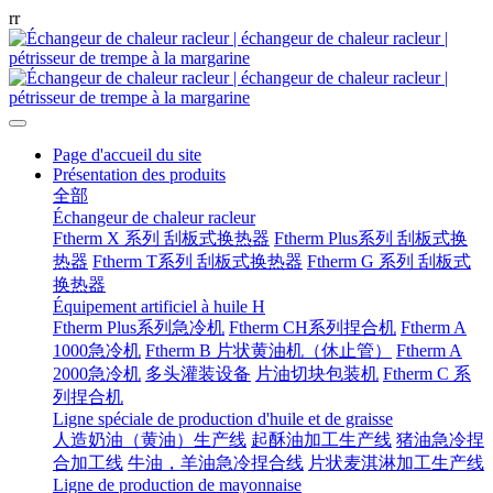
r
r
Page d'accueil du site
Présentation des produits
全部
Échangeur de chaleur racleur
Ftherm X 系列 刮板式换热器
Ftherm Plus系列 刮板式换
热器
Ftherm T系列 刮板式换热器
Ftherm G 系列 刮板式
换热器
Équipement artificiel à huile H
Ftherm Plus系列急冷机
Ftherm CH系列捏合机
Ftherm A
1000急冷机
Ftherm B 片状黄油机（休止管）
Ftherm A
2000急冷机
多头灌装设备
片油切块包装机
Ftherm C 系
列捏合机
Ligne spéciale de production d'huile et de graisse
人造奶油（黄油）生产线
起酥油加工生产线
猪油急冷捏
合加工线
牛油，羊油急冷捏合线
片状麦淇淋加工生产线
Ligne de production de mayonnaise