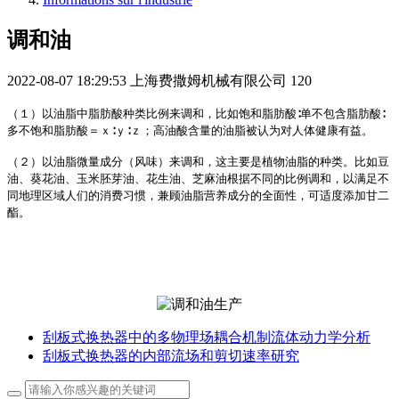
调和油
2022-08-07 18:29:53
上海费撒姆机械有限公司
120
（１）以油脂中脂肪酸种类比例来调和，比如饱和脂肪酸∶单不包含脂肪酸∶
多不饱和脂肪酸＝ｘ∶ｙ∶ｚ；高油酸含量的油脂被认为对人体健康有益。
（２）以油脂微量成分（风味）来调和，这主要是植物油脂的种类。比如豆
油、葵花油、玉米胚芽油、花生油、芝麻油根据不同的比例调和，以满足不
同地理区域人们的消费习惯，兼顾油脂营养成分的全面性，可适度添加甘二
酯。
刮板式换热器中的多物理场耦合机制流体动力学分析
刮板式换热器的内部流场和剪切速率研究