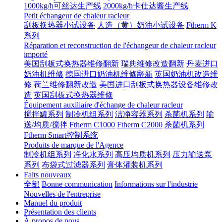
1000kg/h可丝达生产线
2000kg/h卡仕达酱生产线
Petit échangeur de chaleur racleur
刮板换热器小试设备
人造（黄）奶油小试设备
Ftherm K
系列
Réparation et reconstruction de l'échangeur de chaleur racleur
importé
美国刮板式换热器维修翻新
瑞典维修改造翻新
丹麦进口
奶油机维修
德国进口奶油机维修翻新
英国奶油机改造维
修
荷兰维修翻新改造
美国进口刮板式换热器设备维修改
造
英国刮板式换热器维修
Équipement auxiliaire d'échange de chaleur racleur
搅拌罐系列
制冷机组系列
洁净容器系列
杀菌机系列
输
送/均质/搅拌
Ftherm C1000
Ftherm C2000
杀菌机系列
Ftherm Smart控制系统
Produits de marque de l'Agence
制冷机组系列
净化水系列
高压均质机系列
压力输送泵
系列
布袋式过滤器系列
膏体灌装机系列
Faits nouveaux
全部
Bonne communication
Informations sur l'industrie
Nouvelles de l'entreprise
Manuel du produit
Présentation des clients
À propos de nous