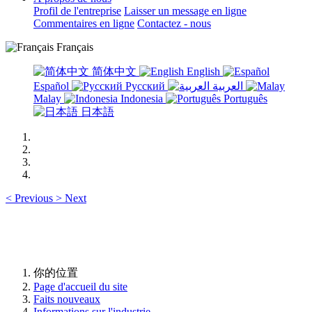
Profil de l'entreprise
Laisser un message en ligne
Commentaires en ligne
Contactez - nous
Français
简体中文
English
Español
Русский
العربية
Malay
Indonesia
Português
日本語
<
Previous
>
Next
你的位置
Page d'accueil du site
Faits nouveaux
Informations sur l'industrie