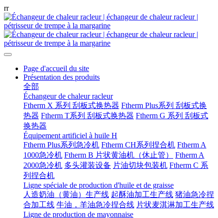
r
r
Page d'accueil du site
Présentation des produits
全部
Échangeur de chaleur racleur
Ftherm X 系列 刮板式换热器
Ftherm Plus系列 刮板式换
热器
Ftherm T系列 刮板式换热器
Ftherm G 系列 刮板式
换热器
Équipement artificiel à huile H
Ftherm Plus系列急冷机
Ftherm CH系列捏合机
Ftherm A
1000急冷机
Ftherm B 片状黄油机（休止管）
Ftherm A
2000急冷机
多头灌装设备
片油切块包装机
Ftherm C 系
列捏合机
Ligne spéciale de production d'huile et de graisse
人造奶油（黄油）生产线
起酥油加工生产线
猪油急冷捏
合加工线
牛油，羊油急冷捏合线
片状麦淇淋加工生产线
Ligne de production de mayonnaise