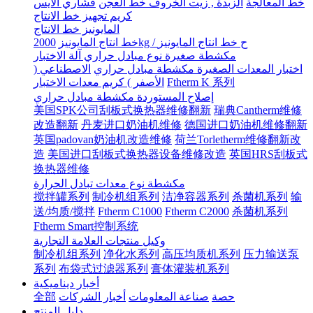
خط المعالجة
الزبدة , زيت الخروف خط العجن
قشاري الآيس
كريم تجهيز خط الانتاج
المايونيز خط الانتاج
2000kg / ح خط انتاج المايونيز
خط انتاج المايونيز
مكشطة صغيرة نوع مبادل حراري آلة الاختبار
اختبار المعدات الصغيرة مكشطة مبادل حراري
الاصطناعي (
Ftherm K 系列
الأصفر ) كريم معدات الاختبار
إصلاح المستوردة مكشطة مبادل حراري
美国SPK公司刮板式换热器维修翻新
瑞典Cantherm维修
改造翻新
丹麦进口奶油机维修
德国进口奶油机维修翻新
英国padovan奶油机改造维修
荷兰Torletherm维修翻新改
造
美国进口刮板式换热器设备维修改造
英国HRS刮板式
换热器维修
مكشطة نوع معدات تبادل الحرارة
搅拌罐系列
制冷机组系列
洁净容器系列
杀菌机系列
输
送/均质/搅拌
Ftherm C1000
Ftherm C2000
杀菌机系列
Ftherm Smart控制系统
وكيل منتجات العلامة التجارية
制冷机组系列
净化水系列
高压均质机系列
压力输送泵
系列
布袋式过滤器系列
膏体灌装机系列
أخبار ديناميكية
حصة
صناعة المعلومات
أخبار الشركات
全部
دليل المنتج