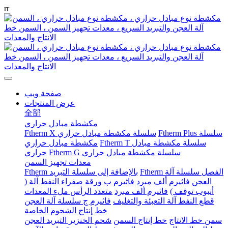
r
r
صفحة ويب
عرض المنتجات
全部
مكشطة مبادل حراري
Ftherm Plus سلسلة
Ftherm X سلسلة مكشطة مبادل حراري
Ftherm T سلسلة مكشطة مبادل
مكشطة مبادل حراري
Ftherm G سلسلة مكشطة مبادل حراري
حراري
معدات تجهيز السمن
Ftherm الفصل سلسلة آلة
Ftherm بالإضافة إلى سلسلة التبريد
العجن
فاثيرم ألف مبرد
فاثيرم ب ورقة صفراء النفط آلة (
أنبوب توقف )
فاثيرم ألف مبرد
متعدد الرأس ملء المعدات
قطع النفط آلة التعبئة والتغليف
فاثيرم ج سلسلة آلة العجن
خط إنتاج الشحوم الخاصة
سمن خط الانتاج
خط إنتاج السمن
شحم الخنزير التبريد العجن