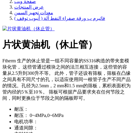
صفحة ويب
عرض المنتجات
معدات تجهيز السمن
فاثيرم ب ورقة صفراء النفط آلة ( أنبوب توقف )
片状黄油机（休止管）
Ftherm 生产的休止管是一组不同容量的SS316构造的带夹套模
块化管， 这些管通过模块之间的法兰相互连接，这些管的容
量从2.5升到300升不等。 此外，管子还设有筛板，筛板在凸缘
之间具有不同尺寸的孔，以适应使用同一根管子生产不同产品
的情况。孔径为2.5mm，2 mm和1.5 mm的筛板，累积表面积为
管内径的5％至10％。 筛板可根据产品要求夹在任何节段之
间，同时更换位于节段之间的隔板即可。
耐压：
耐压：
0~4MPa,0~6MPa
电机功率：
通道间隙：