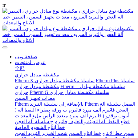
r
r
صفحة ويب
عرض المنتجات
全部
مكشطة مبادل حراري
Ftherm Plus سلسلة
Ftherm X سلسلة مكشطة مبادل حراري
Ftherm T سلسلة مكشطة مبادل
مكشطة مبادل حراري
Ftherm G سلسلة مكشطة مبادل حراري
حراري
معدات تجهيز السمن
Ftherm الفصل سلسلة آلة
Ftherm بالإضافة إلى سلسلة التبريد
العجن
فاثيرم ألف مبرد
فاثيرم ب ورقة صفراء النفط آلة (
أنبوب توقف )
فاثيرم ألف مبرد
متعدد الرأس ملء المعدات
قطع النفط آلة التعبئة والتغليف
فاثيرم ج سلسلة آلة العجن
خط إنتاج الشحوم الخاصة
سمن خط الانتاج
خط إنتاج السمن
شحم الخنزير التبريد العجن