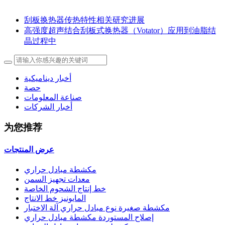
刮板换热器传热特性相关研究进展
高强度超声结合刮板式换热器（Votator）应用到油脂结
晶过程中
أخبار ديناميكية
حصة
صناعة المعلومات
أخبار الشركات
为您推荐
عرض المنتجات
مكشطة مبادل حراري
معدات تجهيز السمن
خط إنتاج الشحوم الخاصة
المايونيز خط الانتاج
مكشطة صغيرة نوع مبادل حراري آلة الاختبار
إصلاح المستوردة مكشطة مبادل حراري