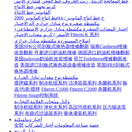
خط المعالجة
الزبدة , زيت الخروف خط العجن
قشاري الآيس
كريم تجهيز خط الانتاج
المايونيز خط الانتاج
2000kg / ح خط انتاج المايونيز
خط انتاج المايونيز
مكشطة صغيرة نوع مبادل حراري آلة الاختبار
اختبار المعدات الصغيرة مكشطة مبادل حراري
الاصطناعي (
الأصفر ) كريم معدات الاختبار
Ftherm K 系列
إصلاح المستوردة مكشطة مبادل حراري
美国SPK公司刮板式换热器维修翻新
瑞典Cantherm维修
改造翻新
丹麦进口奶油机维修
德国进口奶油机维修翻新
英国padovan奶油机改造维修
荷兰Torletherm维修翻新改
造
美国进口刮板式换热器设备维修改造
英国HRS刮板式
换热器维修
مكشطة نوع معدات تبادل الحرارة
搅拌罐系列
制冷机组系列
洁净容器系列
杀菌机系列
输
送/均质/搅拌
Ftherm C1000
Ftherm C2000
杀菌机系列
Ftherm Smart控制系统
وكيل منتجات العلامة التجارية
制冷机组系列
净化水系列
高压均质机系列
压力输送泵
系列
布袋式过滤器系列
膏体灌装机系列
أخبار ديناميكية
全部
أخبار الشركات
صناعة المعلومات
حصة
دليل المنتج