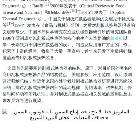
[11]
Engineering
》；
Rao
等
2006
年发表于《
Critical Reviews in Food
[18]
Science and Nutrition
》和
Dehkordi
等
于
2015
年发表于《
Applied
Thermal Engineering
》。中国关于刮板式换热器最早的文献见于徐文达
[19]
等
1994
年发表在《食品与机械》期刊，之后对刮板式换热器报道的
文献非常少。中国水产科学研究院渔业机械仪器研究所的研究团队自
1996
年研制成功以刮板式换热器为核心的生产人造奶油的
急冷机
以
来，长期致力于刮板式换热器的设计、制造及应用推广方面的工作，
积累了丰富的经验、收集了大量一手资料，近年来开发了南极磷虾梯
度蒸煮专用刮板式换热装备。
文章首先简要阐述刮板式换热器的结构、原理，对目前国外著名的
商用刮板式换热器产品的结构特点、关键参数、应用范围、设计原则
进行归纳总结，对近年来国内外学者对刮板式换热器研究进行系统的
归纳，探讨刮板式换热器内部的流动规律、剪切速率、传热机制、停
留时间和功率消耗机理，并对刮板式换热器在相关领域的应用以及未
来发展方向进行展望。