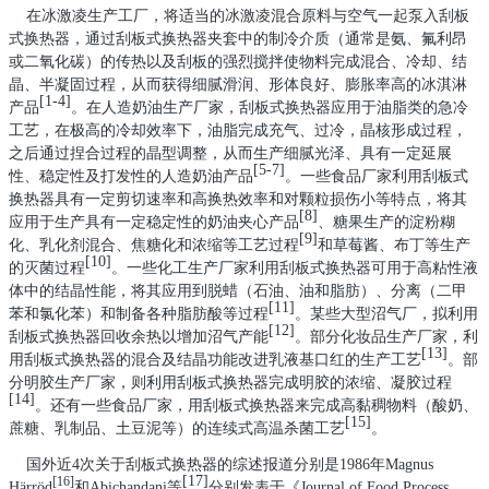
在冰激凌生产工厂，将适当的冰激凌混合原料与空气一起泵入刮板
式换热器，通过刮板式换热器夹套中的制冷介质（通常是氨、氟利昂
或二氧化碳）的传热以及刮板的强烈搅拌使物料完成混合、冷却、结
晶、半凝固过程，从而获得细腻滑润、形体良好、膨胀率高的冰淇淋
[1-4]
产品
。在人造奶油生产厂家，刮板式换热器应用于油脂类的急冷
工艺，在极高的冷却效率下，油脂完成充气、过冷，晶核形成过程，
之后通过捏合过程的晶型调整，从而生产细腻光泽、具有一定延展
[5-7]
性、稳定性及打发性的人造奶油产品
。一些食品厂家利用刮板式
换热器具有一定剪切速率和高换热效率和对颗粒损伤小等特点，将其
[8]
应用于生产具有一定稳定性的奶油夹心产品
、糖果生产的淀粉糊
[9]
化、乳化剂混合、焦糖化和浓缩等工艺过程
和草莓酱、布丁等生产
[10]
的灭菌过程
。一些化工生产厂家利用刮板式换热器可用于高粘性液
体中的结晶性能，将其应用到脱蜡（石油、油和脂肪）、分离（二甲
[11]
苯和氯化苯）和制备各种脂肪酸等过程
。某些大型沼气厂，拟利用
[12]
刮板式换热器回收余热以增加沼气产能
。部分化妆品生产厂家，利
[13]
用刮板式换热器的混合及结晶功能改进乳液基口红的生产工艺
。部
分明胶生产厂家，则利用刮板式换热器完成明胶的浓缩、凝胶过程
[14]
。还有一些食品厂家，用刮板式换热器来完成高黏稠物料（酸奶、
[15]
蔗糖、乳制品、土豆泥等）的连续式高温杀菌工艺
。
国外近
4
次关于刮板式换热器的综述报道分别是
1986
年
Magnus
[17]
[16]
Härröd
和
Abichandani
等
分别发表于《
Journal of Food Process