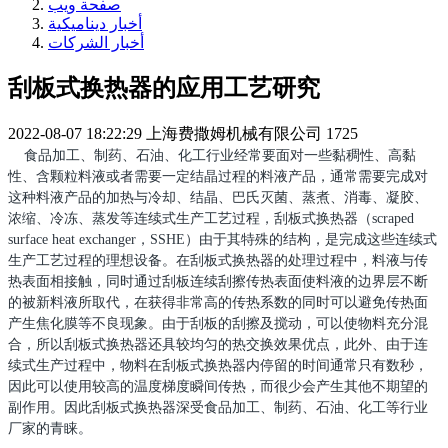
صفحة ويب
أخبار ديناميكية
أخبار الشركات
刮板式换热器的应用工艺研究
2022-08-07 18:22:29
上海费撒姆机械有限公司
1725
食品加工、制药、石油、化工行业经常要面对一些黏稠性、高黏
性、含颗粒料液或者需要一定结晶过程的料液产品，通常需要完成对
这种料液产品的加热与冷却、结晶、巴氏灭菌、蒸煮、消毒、凝胶、
浓缩、冷冻、蒸发等连续式生产工艺过程，刮板式换热器（
scraped
surface heat exchanger
，
SSHE
）由于其特殊的结构，是完成这些连续式
生产工艺过程的理想设备。在刮板式换热器的处理过程中，料液与传
热表面相接触，同时通过刮板连续刮擦传热表面使料液的边界层不断
的被新料液所取代，在获得非常高的传热系数的同时可以避免传热面
产生焦化膜等不良现象。由于刮板的刮擦及搅动，可以使物料充分混
合，所以刮板式换热器还具较均匀的热交换效果优点，此外、由于连
续式生产过程中，物料在刮板式换热器内停留的时间通常只有数秒，
因此可以使用较高的温度梯度瞬间传热，而很少会产生其他不期望的
副作用。因此刮板式换热器深受食品加工、制药、石油、化工等行业
厂家的青睐。