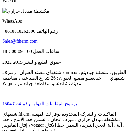
Wechat
WhatsApp
+8618818262306 رقم الهاتف
Sales@ftherm.com
ساعات العمل 09：00-18：00
حقوق الطبع والنشر 2015-2022
شنغهاي مصنع العنوان : رقم 28 xinmiao الطريق ، منطقة جيادينغ ،
شنغهاي جيانغسو مصنع العنوان : 26 شارع الصناعية ، مقاطعة
Wujin ، مدينة تشانغتشو بمقاطعة جيانغسو
برنامج المقارنات الدولية رقم 15043184
شنغهاي ftherm الماكينات والشركة المحدودة يوفر لك المهنية
مكشطة مبادل حراري ، مبرد ، عجان ، السمن خط الانتاج ، خط
إنتاج المايونيز ، votator آلة ، آلة العجن التبريد ، السمن خط الانتاج ،
scraped سطح الرأس تبادل !