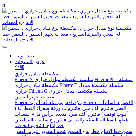
r
r
صفحة ويب
عرض المنتجات
全部
مكشطة مبادل حراري
Ftherm Plus سلسلة
Ftherm X سلسلة مكشطة مبادل حراري
Ftherm T سلسلة مكشطة مبادل
مكشطة مبادل حراري
Ftherm G سلسلة مكشطة مبادل حراري
حراري
معدات تجهيز السمن
Ftherm الفصل سلسلة آلة
Ftherm بالإضافة إلى سلسلة التبريد
العجن
فاثيرم ألف مبرد
فاثيرم ب ورقة صفراء النفط آلة (
أنبوب توقف )
فاثيرم ألف مبرد
متعدد الرأس ملء المعدات
قطع النفط آلة التعبئة والتغليف
فاثيرم ج سلسلة آلة العجن
خط إنتاج الشحوم الخاصة
سمن خط الانتاج
خط إنتاج السمن
شحم الخنزير التبريد العجن