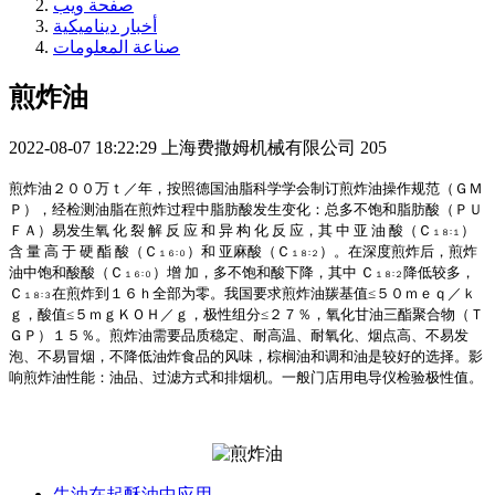
صفحة ويب
أخبار ديناميكية
صناعة المعلومات
煎炸油
2022-08-07 18:22:29
上海费撒姆机械有限公司
205
煎炸油
２００
万
ｔ
／
年
，
按照德国油脂科学学会制订煎炸油操作规范
（
ＧＭ
Ｐ
），
经检测油脂在煎炸过程中脂肪酸发生变化
：
总多不饱和脂肪酸
（
ＰＵ
ＦＡ
）
易发生氧 化 裂 解 反 应 和 异 构 化 反 应
，
其 中 亚 油 酸
（
Ｃ
）
１８
∶
１
含 量 高 于 硬 酯 酸
（
Ｃ
）
和 亚麻酸
（
Ｃ
）。
在深度煎炸后
，
煎炸
１６
∶
０
１８
∶
２
油中饱和酸酸
（
Ｃ
）
增 加
，
多不饱和酸下降
，
其中
Ｃ
降低较多
，
１６
∶
０
１８
∶
２
Ｃ
在煎炸到
１６ｈ
全部为零
。
我国要求煎炸油羰基值
≤
５０ｍｅｑ
／
ｋ
１８
∶
３
ｇ
，
酸值
≤
５ｍｇＫＯＨ
／
ｇ
，
极性组分
≤
２７％
，
氧化甘油三酯聚合物
（
Ｔ
ＧＰ
）
１５％
。
煎炸油需要品质稳定
、
耐高温
、
耐氧化
、
烟点高
、
不易发
泡
、
不易冒烟
，
不降低油炸食品的风味
，
棕榈油和调和油是较好的选择
。
影
响煎炸油性能
：
油品
、
过滤方式和排烟机
。
一般门店用电导仪检验极性值
。
牛油在起酥油中应用