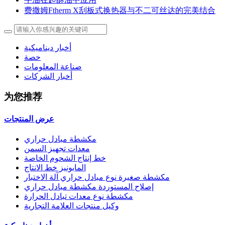
费撒姆Ftherm X刮板式换热器与不二可丝达的完美结合
أخبار ديناميكية
حصة
صناعة المعلومات
أخبار الشركات
为您推荐
عرض المنتجات
مكشطة مبادل حراري
معدات تجهيز السمن
خط إنتاج الشحوم الخاصة
المايونيز خط الانتاج
مكشطة صغيرة نوع مبادل حراري آلة الاختبار
إصلاح المستوردة مكشطة مبادل حراري
مكشطة نوع معدات تبادل الحرارة
وكيل منتجات العلامة التجارية