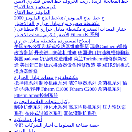
خط المعالجة
الزبدة , زيت الخروف خط العجن
قشاري الآيس
كريم تجهيز خط الانتاج
المايونيز خط الانتاج
2000kg / ح خط انتاج المايونيز
خط انتاج المايونيز
مكشطة صغيرة نوع مبادل حراري آلة الاختبار
اختبار المعدات الصغيرة مكشطة مبادل حراري
الاصطناعي (
Ftherm K 系列
الأصفر ) كريم معدات الاختبار
إصلاح المستوردة مكشطة مبادل حراري
美国SPK公司刮板式换热器维修翻新
瑞典Cantherm维修
改造翻新
丹麦进口奶油机维修
德国进口奶油机维修翻新
英国padovan奶油机改造维修
荷兰Torletherm维修翻新改
造
美国进口刮板式换热器设备维修改造
英国HRS刮板式
换热器维修
مكشطة نوع معدات تبادل الحرارة
搅拌罐系列
制冷机组系列
洁净容器系列
杀菌机系列
输
送/均质/搅拌
Ftherm C1000
Ftherm C2000
杀菌机系列
Ftherm Smart控制系统
وكيل منتجات العلامة التجارية
制冷机组系列
净化水系列
高压均质机系列
压力输送泵
系列
布袋式过滤器系列
膏体灌装机系列
أخبار ديناميكية
حصة
صناعة المعلومات
أخبار الشركات
全部
دليل المنتج