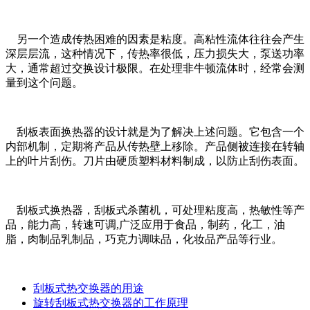
另一个造成传热困难的因素是粘度。高粘性流体往往会产生
深层层流，这种情况下，传热率很低，压力损失大，泵送功率
大，通常超过交换设计极限。在处理非牛顿流体时，经常会测
量到这个问题。
刮板表面换热器的设计就是为了解决上述问题。它包含一个
内部机制，定期将产品从传热壁上移除。产品侧被连接在转轴
上的叶片刮伤。刀片由硬质塑料材料制成，以防止刮伤表面。
刮板式换热器，刮板式杀菌机，可处理粘度高，热敏性等产
品，能力高，转速可调,广泛应用于食品，制药，化工，油
脂，肉制品乳制品，巧克力调味品，化妆品产品等行业。
刮板式热交换器的用途
旋转刮板式热交换器的工作原理