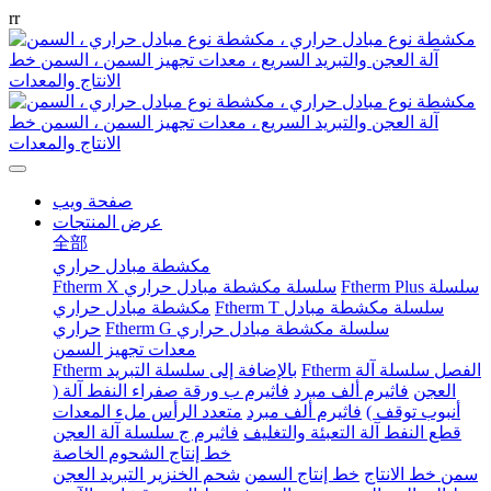
r
r
صفحة ويب
عرض المنتجات
全部
مكشطة مبادل حراري
Ftherm Plus سلسلة
Ftherm X سلسلة مكشطة مبادل حراري
Ftherm T سلسلة مكشطة مبادل
مكشطة مبادل حراري
Ftherm G سلسلة مكشطة مبادل حراري
حراري
معدات تجهيز السمن
Ftherm الفصل سلسلة آلة
Ftherm بالإضافة إلى سلسلة التبريد
العجن
فاثيرم ألف مبرد
فاثيرم ب ورقة صفراء النفط آلة (
أنبوب توقف )
فاثيرم ألف مبرد
متعدد الرأس ملء المعدات
قطع النفط آلة التعبئة والتغليف
فاثيرم ج سلسلة آلة العجن
خط إنتاج الشحوم الخاصة
سمن خط الانتاج
خط إنتاج السمن
شحم الخنزير التبريد العجن