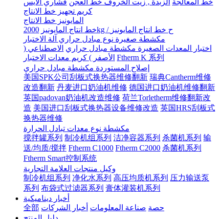
خط المعالجة
الزبدة , زيت الخروف خط العجن
قشاري الآيس
كريم تجهيز خط الانتاج
المايونيز خط الانتاج
2000kg / ح خط انتاج المايونيز
خط انتاج المايونيز
مكشطة صغيرة نوع مبادل حراري آلة الاختبار
اختبار المعدات الصغيرة مكشطة مبادل حراري
الاصطناعي (
Ftherm K 系列
الأصفر ) كريم معدات الاختبار
إصلاح المستوردة مكشطة مبادل حراري
美国SPK公司刮板式换热器维修翻新
瑞典Cantherm维修
改造翻新
丹麦进口奶油机维修
德国进口奶油机维修翻新
英国padovan奶油机改造维修
荷兰Torletherm维修翻新改
造
美国进口刮板式换热器设备维修改造
英国HRS刮板式
换热器维修
مكشطة نوع معدات تبادل الحرارة
搅拌罐系列
制冷机组系列
洁净容器系列
杀菌机系列
输
送/均质/搅拌
Ftherm C1000
Ftherm C2000
杀菌机系列
Ftherm Smart控制系统
وكيل منتجات العلامة التجارية
制冷机组系列
净化水系列
高压均质机系列
压力输送泵
系列
布袋式过滤器系列
膏体灌装机系列
أخبار ديناميكية
حصة
صناعة المعلومات
أخبار الشركات
全部
دليل المنتج