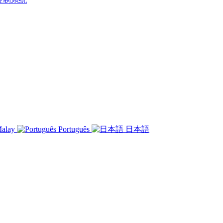
alay
Português
日本語