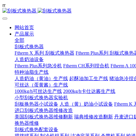
r
r
网站首页
产品展示
全部
刮板式换热器
Ftherm X 系列 刮板式换热器
Ftherm Plus系列 刮板式换热
人造奶油设备
Ftherm Plus系列急冷机
Ftherm CH系列捏合机
Ftherm A 
特种油脂生产线
人造奶油（黄油）生产线
起酥油加工生产线
猪油急冷捏
可丝达（蛋黄酱）生产线
1000kg/h可丝达生产线
2000kg/h卡仕达酱生产线
小型刮板式换热器实验机
刮板换热器小试设备
人造（黄）奶油小试设备
Ftherm K
进口刮板式换热器维修改造
美国刮板式换热器维修翻新
瑞典维修改造翻新
丹麦进口
换热器维修
刮板式换热配套设备
搅拌罐系列
制冷机组系列
洁净容器系列
杀菌机系列
输送