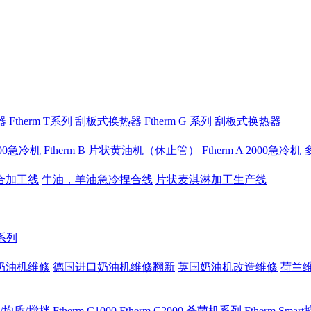
器
Ftherm T系列 刮板式换热器
Ftherm G 系列 刮板式换热器
1000急冷机
Ftherm B 片状黄油机（休止管）
Ftherm A 2000急冷机
合加工线
牛油，羊油急冷捏合线
片状麦淇淋加工生产线
 系列
奶油机维修
德国进口奶油机维修翻新
英国奶油机改造维修
荷兰
/均质/搅拌
Ftherm C1000
Ftherm C2000
杀菌机系列
Ftherm Sma