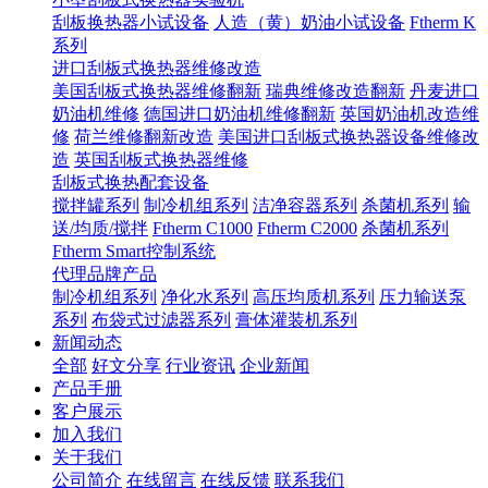
刮板换热器小试设备
人造（黄）奶油小试设备
Ftherm K
系列
进口刮板式换热器维修改造
美国刮板式换热器维修翻新
瑞典维修改造翻新
丹麦进口
奶油机维修
德国进口奶油机维修翻新
英国奶油机改造维
修
荷兰维修翻新改造
美国进口刮板式换热器设备维修改
造
英国刮板式换热器维修
刮板式换热配套设备
搅拌罐系列
制冷机组系列
洁净容器系列
杀菌机系列
输
送/均质/搅拌
Ftherm C1000
Ftherm C2000
杀菌机系列
Ftherm Smart控制系统
代理品牌产品
制冷机组系列
净化水系列
高压均质机系列
压力输送泵
系列
布袋式过滤器系列
膏体灌装机系列
新闻动态
全部
好文分享
行业资讯
企业新闻
产品手册
客户展示
加入我们
关于我们
公司简介
在线留言
在线反馈
联系我们