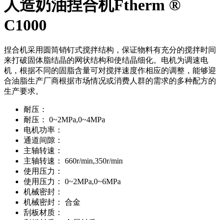
人造奶油捏合机Ftherm ®
C1000
捏合机采用圆筒销钉式搅拌结构，保证物料有充分的搅拌时间
来打破固体脂结晶的网状结构和使结晶细化。电机为调速电
机，根据不同的固脂含量可对搅拌速度作相应的调整，能够迎
合油脂生产厂商根据市场情况或消费人群的需求的多种配方的
生产要求。
耐压：
耐压：
0~2MPa,0~4MPa
电机功率：
通道间隙：
主轴转速：
主轴转速：
660r/min,350r/min
使用压力：
使用压力：
0~2MPa,0~6MPa
机械密封：
机械密封：
合金
刮板材质：