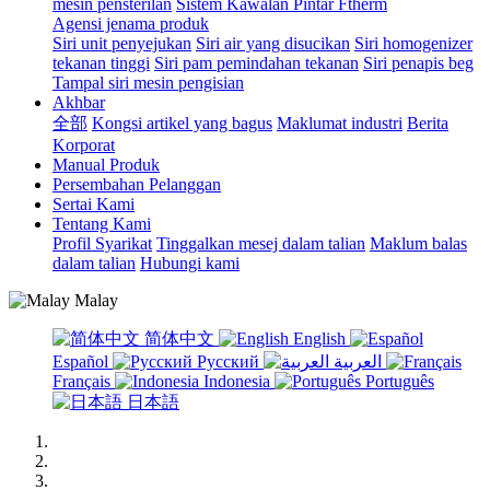
mesin pensterilan
Sistem Kawalan Pintar Ftherm
Agensi jenama produk
Siri unit penyejukan
Siri air yang disucikan
Siri homogenizer
tekanan tinggi
Siri pam pemindahan tekanan
Siri penapis beg
Tampal siri mesin pengisian
Akhbar
全部
Kongsi artikel yang bagus
Maklumat industri
Berita
Korporat
Manual Produk
Persembahan Pelanggan
Sertai Kami
Tentang Kami
Profil Syarikat
Tinggalkan mesej dalam talian
Maklum balas
dalam talian
Hubungi kami
Malay
简体中文
English
Español
Русский
العربية
Français
Indonesia
Português
日本語