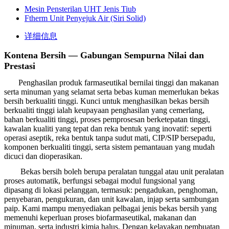
Mesin Pensterilan UHT Jenis Tiub
Ftherm Unit Penyejuk Air (Siri Solid)
详细信息
Kontena Bersih — Gabungan Sempurna Nilai dan
Prestasi
Penghasilan produk farmaseutikal bernilai tinggi dan makanan
serta minuman yang selamat serta bebas kuman memerlukan bekas
bersih berkualiti tinggi. Kunci untuk menghasilkan bekas bersih
berkualiti tinggi ialah keupayaan penghasilan yang cemerlang,
bahan berkualiti tinggi, proses pemprosesan berketepatan tinggi,
kawalan kualiti yang tepat dan reka bentuk yang inovatif: seperti
operasi aseptik, reka bentuk tanpa sudut mati, CIP/SIP bersepadu,
komponen berkualiti tinggi, serta sistem pemantauan yang mudah
dicuci dan dioperasikan.
Bekas bersih boleh berupa peralatan tunggal atau unit peralatan
proses automatik, berfungsi sebagai modul fungsional yang
dipasang di lokasi pelanggan, termasuk: pengadukan, penghoman,
penyebaran, pengukuran, dan unit kawalan, injap serta sambungan
paip. Kami mampu menyediakan pelbagai jenis bekas bersih yang
memenuhi keperluan proses biofarmaseutikal, makanan dan
minuman, serta industri kimia halus. Dengan kelayakan pembuatan