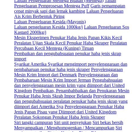
Laluan Pengeluaran Mentega Buatan (Mentega)
Talian
Pengeluaran Pemprosesan Mentega Puff
Garis pemampatan
cepat minyak sapi dan lemak kambing
Laluan Pengeluaran
Ais Krim Berbentuk Piring
Laluan Pengeluaran Kesida (Mayonis)
Laluan pengeluaran Kesida 1000kg/j
Laluan Pengeluaran Sos
Kastard 2000kg/j
Mesin Eksperimen Penukar Haba Jenis Papan Kikis Kecil
Peralatan Ujian Skala Kecil Penukar Haba Skraper
Peralatan
Percubaan Kecil Mentega (Kuning) Tiruan
Pembaikan dan pengubahsuaian penukar haba jenis skrap
import
Syarikat Amerika Syarikat mengimport penyelenggaraan dan
pembaharuan penukar haba jenis skraper
Penyelenggaraan
Mesin Krim Import dari Denmark
Penyelenggaraan dan
Pembaharuan Mesin Krim Import Jerman
Pengubahsuaian
dan penyelenggaraan mesin krim yang diimport dari United
Kingdom
Pembaikan, Penambahbaikan dan Penukaran Mesin
Penukar Haba Jenis Skrab Impor Belanda
Penyelenggaraan
dan pengubahsuaian peralatan penukar haba jenis skrap yang
diimport dari Amerika Sya
Penyelenggaraan Penukar Haba
Jenis Papan Pisau yang Diimport dari United Kingdom
Peralatan Sokongan Penukar Haba Jenis Skraper
Siri tangki campuran
Siri unit penyejukan
Siri bekas bersih
Menyampaikan / Menghomogenkan / Mencampurkan
Siri