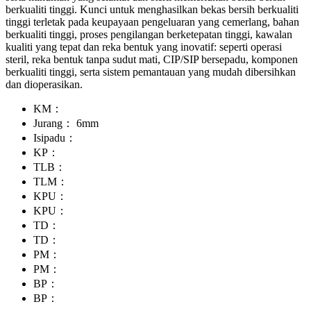
berkualiti tinggi. Kunci untuk menghasilkan bekas bersih berkualiti
tinggi terletak pada keupayaan pengeluaran yang cemerlang, bahan
berkualiti tinggi, proses pengilangan berketepatan tinggi, kawalan
kualiti yang tepat dan reka bentuk yang inovatif: seperti operasi
steril, reka bentuk tanpa sudut mati, CIP/SIP bersepadu, komponen
berkualiti tinggi, serta sistem pemantauan yang mudah dibersihkan
dan dioperasikan.
KM：
Jurang：
6mm
Isipadu：
KP：
TLB：
TLM：
KPU：
KPU：
TD：
TD：
PM：
PM：
BP：
BP：