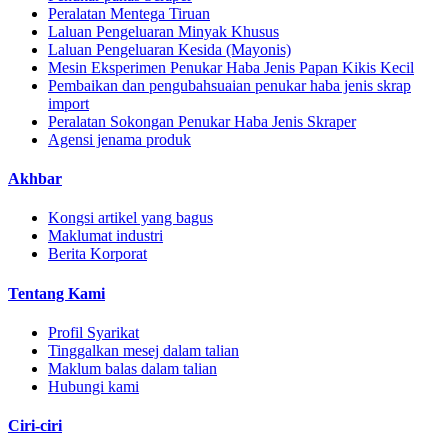
Peralatan Mentega Tiruan
Laluan Pengeluaran Minyak Khusus
Laluan Pengeluaran Kesida (Mayonis)
Mesin Eksperimen Penukar Haba Jenis Papan Kikis Kecil
Pembaikan dan pengubahsuaian penukar haba jenis skrap
import
Peralatan Sokongan Penukar Haba Jenis Skraper
Agensi jenama produk
Akhbar
Kongsi artikel yang bagus
Maklumat industri
Berita Korporat
Tentang Kami
Profil Syarikat
Tinggalkan mesej dalam talian
Maklum balas dalam talian
Hubungi kami
Ciri-ciri