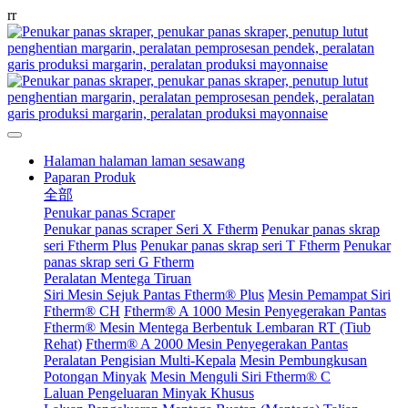
r
r
Halaman halaman laman sesawang
Paparan Produk
全部
Penukar panas Scraper
Penukar panas scraper Seri X Ftherm
Penukar panas skrap
seri Ftherm Plus
Penukar panas skrap seri T Ftherm
Penukar
panas skrap seri G Ftherm
Peralatan Mentega Tiruan
Siri Mesin Sejuk Pantas Ftherm® Plus
Mesin Pemampat Siri
Ftherm® CH
Ftherm® A 1000 Mesin Penyegerakan Pantas
Ftherm® Mesin Mentega Berbentuk Lembaran RT (Tiub
Rehat)
Ftherm® A 2000 Mesin Penyegerakan Pantas
Peralatan Pengisian Multi-Kepala
Mesin Pembungkusan
Potongan Minyak
Mesin Menguli Siri Ftherm® C
Laluan Pengeluaran Minyak Khusus