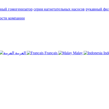
тный гомогенизатор
серия нагнетательных насосов
рукавный фил
ости компании
العربية
Français
Malay
Ind