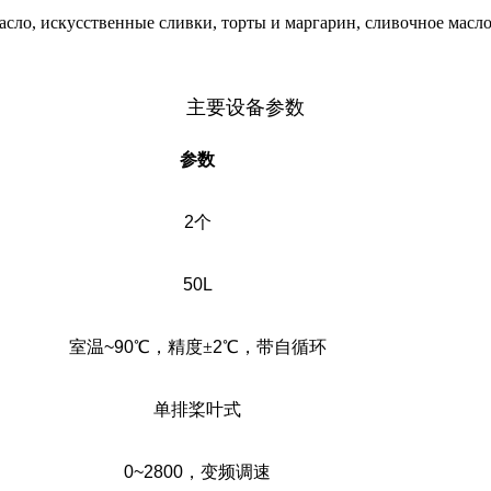
сло, искусственные сливки, торты и маргарин, сливочное масло
主要设备参数
参数
2
个
50L
室温
~90
℃，精度±
2
℃，带自循环
单排桨叶式
0~2800
，变频调速