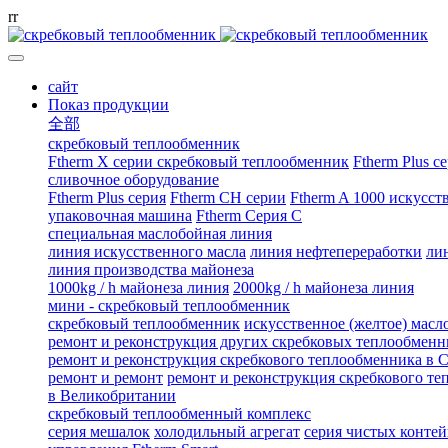
r
r
сайт
Показ продукции
全部
скребковый теплообменник
Ftherm X серии скребковый теплообменник
Ftherm Plus 
сливочное оборудование
Ftherm Plus серия
Ftherm CH серии
Ftherm A 1000 искусст
упаковочная машина
Ftherm Серия C
специальная маслобойная линия
линия искусственного масла
линия нефтепереработки
ли
линия производства майонеза
1000kg / h майонеза линия
2000kg / h майонеза линия
мини - скребковый теплообменник
скребковый теплообменник
искусственное (желтое) масл
ремонт и реконструкция других скребковых теплообменн
ремонт и реконструкция скребкового теплообменника в
ремонт и ремонт
ремонт и реконструкция скребкового т
в Великобритании
скребковый теплообменный комплекс
серия мешалок
холодильный агрегат
серия чистых конте