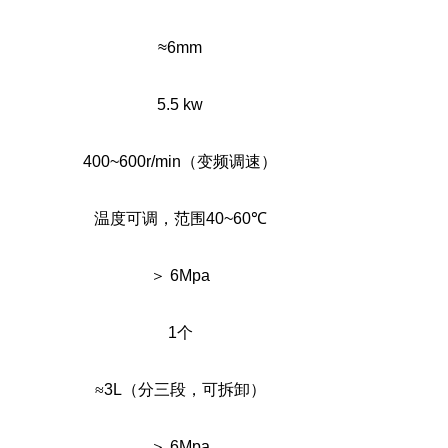
≈6mm
5.5 kw
400~600r/min
（变频调速）
温度可调，范围
40~60
℃
＞
6Mpa
1
个
≈
3L
（分三段，可拆卸）
＞
6Mpa