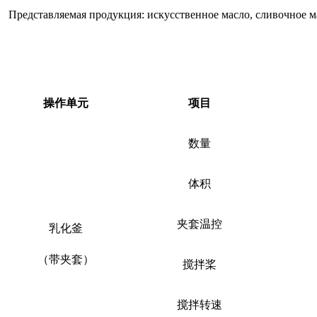
Представляемая продукция: искусственное масло, сливочное ма
操作单元
项目
数量
体积
夹套温控
乳化釜
（带夹套）
搅拌桨
搅拌转速