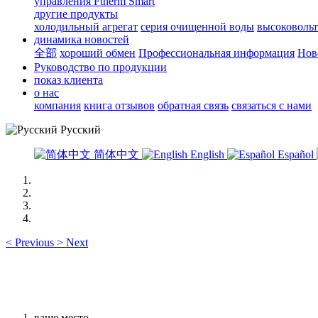
управления Ftherm Smart
другие продукты
холодильный агрегат
серия очищенной воды
высоковоль
динамика новостей
全部
хороший обмен
Профессиональная информация
Нов
Руководство по продукции
показ клиента
о нас
компания
книга отзывов
обратная связь
связаться с нами
Русский
简体中文
English
Español
<
Previous
>
Next
ваше место