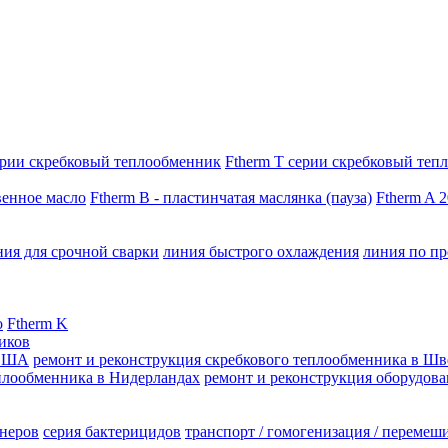
серии скребковый теплообменник
Ftherm T серии скребковый теп
венное масло
Ftherm B - пластинчатая маслянка (пауза)
Ftherm A 
ния для срочной сварки
линия быстрого охлаждения
линия по пр
о
Ftherm K
иков
 США
ремонт и реконструкция скребкового теплообменника в Ш
еплообменника в Нидерландах
ремонт и реконструкция оборудов
йнеров
серия бактерицидов
транспорт / гомогенизация / перемеш