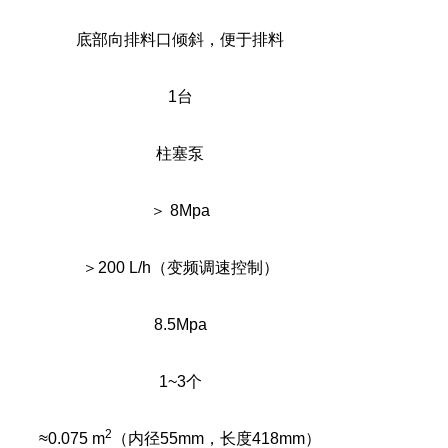
底部向排料口倾斜，便于排料
1
台
柱塞泵
＞
8Mpa
＞
200 L/h
（变频调速控制）
8.5Mpa
1~3
个
2
≈0.075 m
（内径
55mm
，长度
418mm
）