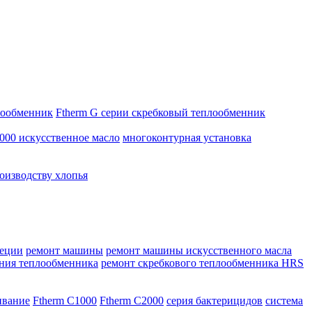
лообменник
Ftherm G серии скребковый теплообменник
2000 искусственное масло
многоконтурная установка
оизводству хлопья
веции
ремонт машины
ремонт машины искусственного масла
ания теплообменника
ремонт скребкового теплообменника HRS
ивание
Ftherm C1000
Ftherm C2000
серия бактерицидов
система