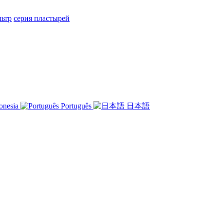
ьтр
серия пластырей
onesia
Português
日本語