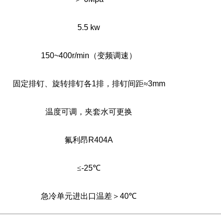
5.5 kw
150~400r/min
（变频调速）
固定排钉、旋转排钉各
1
排，排钉间距≈
3mm
温度可调，夹套水可更换
氟利昂
R404A
≤
-25
℃
急冷单元进出口温差＞
40
℃