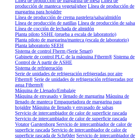
Línea de producción de margarina de mesa
Línea de
producción de manteca vegetal/ghee
Línea de producción de
margarina para hojaldre
Línea de producción de crema pastelera/salsa/almidón
Línea de producción de natillas
Línea de producción de salsa
Línea de cocción de lechada de almidón
Planta piloto SSHE (prueba a escala de laboratorio)
Planta piloto de margarina/manteca (escala de laboratorio)
Planta laboratorio SEEH
Sistema de control Fherm (Serie Smart)
Gabinete de control PLC de la máquina Ftherm®
Sistema de
Control de A partir de ASHE
Sistema de refrigeración
Serie de unidades de refrigeración refrigeradas por aire
Ftherm®
Serie de unidades de refrigeración refrigeradas por
agua Ftherm®
Máquina de Llenado/Embalaje
Máquina de envasado y llenado de margarina
Máquina de
llenado de manteca
Empaquetadora de margarina para
hojaldre
Máquina de llenado y envasado de salsas
Servicio de intercambiador de calor de superficie rascada
Servicio de intercambiador de calor de superficie rascada
Votator
Garstenborg Servicio de intercambiador de calor de
superficie rascada
Servicio de intercambiador de calor de
superficie rascada de Schr0der
Servicio de intercambiador de