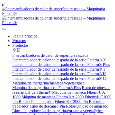
r
r
Página principal
Votators
Productos
全部
intercambiadores de calor de superficie rascada
Intercambiador de calor de raspado de la serie Ftherm® X
Intercambiador de calor de raspado de la serie Ftherm® Plus
Intercambiador de calor de raspado de la serie Ftherm® T
Intercambiador de calor de raspado de la serie Ftherm® K
Intercambiador de calor de raspado de la serie Ftherm® G
Máquina de margarina/manteca vegetal/ghee
Máquina de margarina serie Ftherm® Plus
Rotor de pines de
la serie CH de Ftherm®
Máquina de manteca Ftherm® A
1000
Máquina de manteca Ftherm® A 2000
Ftherm® C1000
Pin Rotor / Pin trabajador
Ftherm® C2000 Pin Rotor/Pin
trabajador
Tubo de descanso
Pin Rotor/Unidad de amasado
Línea de producción de margarina/manteca vegetal/ghee