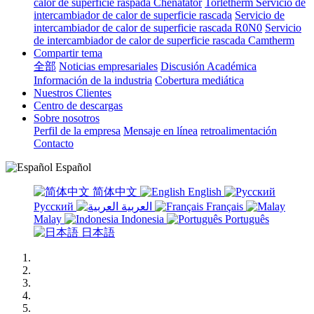
calor de superficie raspada Chenatator
Torletherm Servicio de
intercambiador de calor de superficie rascada
Servicio de
intercambiador de calor de superficie rascada R0N0
Servicio
de intercambiador de calor de superficie rascada Camtherm
Compartir tema
全部
Noticias empresariales
Discusión Académica
Información de la industria
Cobertura mediática
Nuestros Clientes
Centro de descargas
Sobre nosotros
Perfil de la empresa
Mensaje en línea
retroalimentación
Contacto
Español
简体中文
English
Русский
العربية
Français
Malay
Indonesia
Português
日本語