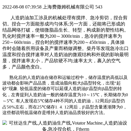
2022-08-08 07:39:58
上海费撒姆机械有限公司
543
人造奶油加工涉及的机械处理有搅拌、急冷剪切，捏合剪
切。捏合一方面能形成均匀体系
;
另一方面，还能将已形成的
结晶网络打破，使细微脂晶生长、转型，构成新的塑性结构。
乳化时搅拌速率一般为
200
～
3000r/min
，急冷的搅拌速率为
250
～
660r/min
，捏合时的搅拌速率为
200
～
450r/min
，具体操
作时会随着所用设备及产量而稍做调整。柴丹等发现急冷出口
温度和捏合搅拌速率对人造奶油的微观结构和外观的影响最明
显，搅拌速率太小，产品软硬不均
;
速率太大，裹入的空气
多，产品颜色变白。
熟化后的人造奶油在储存和运输过程中，储存温度的高低以及
波动都会影响产品品质，造成油脂向粗大
β
晶型转化，出现“起
砂”现象
较低温度的储存可以延缓人造奶油
β
'
晶型向
β
晶型的转
。
化，左青提到人造奶油一般的储存温度为
10
～
15
℃
，长期储存为
0
～
5
℃
有人
发现在
5
℃
储存
4
种不同的人造奶油，
12
周后
β
'
晶型仍
。
占
50%
左右，而在
25
℃
储存
1
4
12
周后，
β
'
晶型含量逐渐降为
0
，
、
、
这些都说明低温储存是维持人造奶油品质较好的方法。