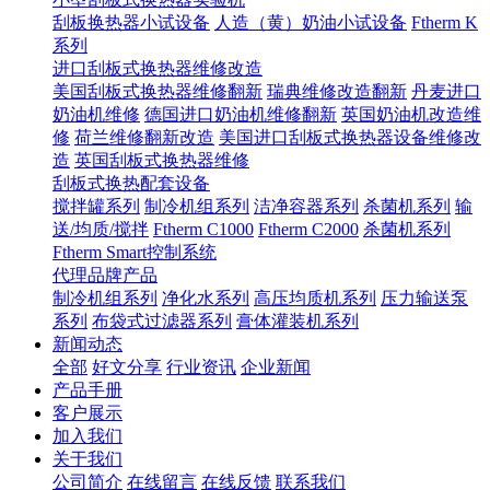
刮板换热器小试设备
人造（黄）奶油小试设备
Ftherm K
系列
进口刮板式换热器维修改造
美国刮板式换热器维修翻新
瑞典维修改造翻新
丹麦进口
奶油机维修
德国进口奶油机维修翻新
英国奶油机改造维
修
荷兰维修翻新改造
美国进口刮板式换热器设备维修改
造
英国刮板式换热器维修
刮板式换热配套设备
搅拌罐系列
制冷机组系列
洁净容器系列
杀菌机系列
输
送/均质/搅拌
Ftherm C1000
Ftherm C2000
杀菌机系列
Ftherm Smart控制系统
代理品牌产品
制冷机组系列
净化水系列
高压均质机系列
压力输送泵
系列
布袋式过滤器系列
膏体灌装机系列
新闻动态
全部
好文分享
行业资讯
企业新闻
产品手册
客户展示
加入我们
关于我们
公司简介
在线留言
在线反馈
联系我们