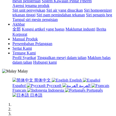
mesin pensterilan
Sistem Kawalan Pintar Ftherm
Agensi jenama produk
Siri unit penyejukan
Siri air yang disucikan
Siri homogenizer
tekanan tinggi
Siri pam pemindahan tekanan
Siri penapis beg
Tampal siri mesin pengisian
Akhbar
全部
Kongsi artikel yang bagus
Maklumat industri
Berita
Korporat
Manual Produk
Persembahan Pelanggan
Sertai Kami
Tentang Kami
Profil Syarikat
Tinggalkan mesej dalam talian
Maklum balas
dalam talian
Hubungi kami
Malay
简体中文
English
Español
Русский
العربية
Français
Indonesia
Português
日本語