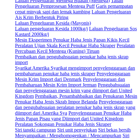
Laluan Pengeluaran Mentega Buatan (Mentega)
Talian
Pengeluaran Pemprosesan Mentega Puff
Garis pemampatan
cepat minyak sapi dan lemak kambing
Laluan Pengeluaran
Ais Krim Berbentuk Piring
Laluan Pengeluaran Kesida (Mayonis)
Laluan pengeluaran Kesida 1000kg/j
Laluan Pengeluaran Sos
Kastard 2000kg/j
Mesin Eksperimen Penukar Haba Jenis Papan Kikis Kecil
Peralatan Ujian Skala Kecil Penukar Haba Skraper
Peralatan
Percubaan Kecil Mentega (Kuning) Tiruan
Pembaikan dan pengubahsuaian penukar haba jenis skrap
import
Syarikat Amerika Syarikat mengimport penyelenggaraan dan
pembaharuan penukar haba jenis skraper
Penyelenggaraan
Mesin Krim Import dari Denmark
Penyelenggaraan dan
Pembaharuan Mesin Krim Import Jerman
Pengubahsuaian
dan penyelenggaraan mesin krim yang diimport dari United
Kingdom
Pembaikan, Penambahbaikan dan Penukaran Mesin
Penukar Haba Jenis Skrab Impor Belanda
Penyelenggaraan
dan pengubahsuaian peralatan penukar haba jenis skrap yang
diimport dari Amerika Sya
Penyelenggaraan Penukar Haba
Jenis Papan Pisau yang Diimport dari United Kingdom
Peralatan Sokongan Penukar Haba Jenis Skraper
Siri tangki campuran
Siri unit penyejukan
Siri bekas bersih
Menyampaikan / Menghomogenkan / Mencampurkan
Siri