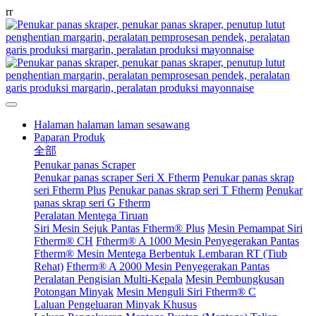
r
r
Halaman halaman laman sesawang
Paparan Produk
全部
Penukar panas Scraper
Penukar panas scraper Seri X Ftherm
Penukar panas skrap
seri Ftherm Plus
Penukar panas skrap seri T Ftherm
Penukar
panas skrap seri G Ftherm
Peralatan Mentega Tiruan
Siri Mesin Sejuk Pantas Ftherm® Plus
Mesin Pemampat Siri
Ftherm® CH
Ftherm® A 1000 Mesin Penyegerakan Pantas
Ftherm® Mesin Mentega Berbentuk Lembaran RT (Tiub
Rehat)
Ftherm® A 2000 Mesin Penyegerakan Pantas
Peralatan Pengisian Multi-Kepala
Mesin Pembungkusan
Potongan Minyak
Mesin Menguli Siri Ftherm® C
Laluan Pengeluaran Minyak Khusus