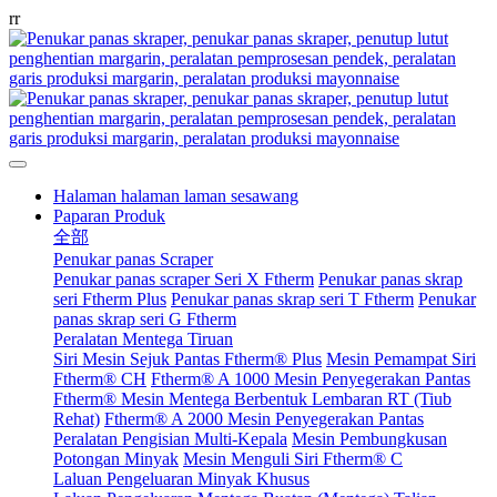
r
r
Halaman halaman laman sesawang
Paparan Produk
全部
Penukar panas Scraper
Penukar panas scraper Seri X Ftherm
Penukar panas skrap
seri Ftherm Plus
Penukar panas skrap seri T Ftherm
Penukar
panas skrap seri G Ftherm
Peralatan Mentega Tiruan
Siri Mesin Sejuk Pantas Ftherm® Plus
Mesin Pemampat Siri
Ftherm® CH
Ftherm® A 1000 Mesin Penyegerakan Pantas
Ftherm® Mesin Mentega Berbentuk Lembaran RT (Tiub
Rehat)
Ftherm® A 2000 Mesin Penyegerakan Pantas
Peralatan Pengisian Multi-Kepala
Mesin Pembungkusan
Potongan Minyak
Mesin Menguli Siri Ftherm® C
Laluan Pengeluaran Minyak Khusus