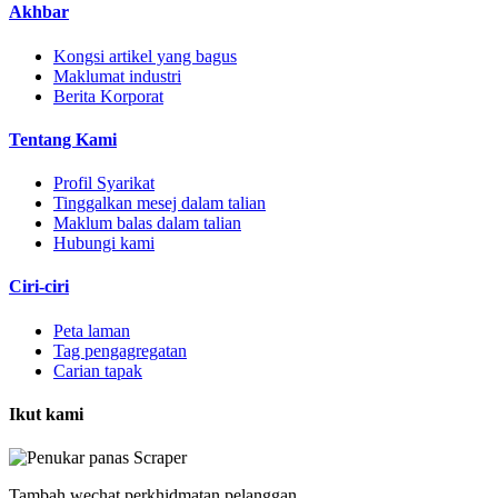
Akhbar
Kongsi artikel yang bagus
Maklumat industri
Berita Korporat
Tentang Kami
Profil Syarikat
Tinggalkan mesej dalam talian
Maklum balas dalam talian
Hubungi kami
Ciri-ciri
Peta laman
Tag pengagregatan
Carian tapak
Ikut kami
Tambah wechat perkhidmatan pelanggan