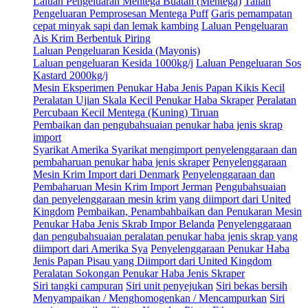
Laluan Pengeluaran Mentega Buatan (Mentega)
Talian
Pengeluaran Pemprosesan Mentega Puff
Garis pemampatan
cepat minyak sapi dan lemak kambing
Laluan Pengeluaran
Ais Krim Berbentuk Piring
Laluan Pengeluaran Kesida (Mayonis)
Laluan pengeluaran Kesida 1000kg/j
Laluan Pengeluaran Sos
Kastard 2000kg/j
Mesin Eksperimen Penukar Haba Jenis Papan Kikis Kecil
Peralatan Ujian Skala Kecil Penukar Haba Skraper
Peralatan
Percubaan Kecil Mentega (Kuning) Tiruan
Pembaikan dan pengubahsuaian penukar haba jenis skrap
import
Syarikat Amerika Syarikat mengimport penyelenggaraan dan
pembaharuan penukar haba jenis skraper
Penyelenggaraan
Mesin Krim Import dari Denmark
Penyelenggaraan dan
Pembaharuan Mesin Krim Import Jerman
Pengubahsuaian
dan penyelenggaraan mesin krim yang diimport dari United
Kingdom
Pembaikan, Penambahbaikan dan Penukaran Mesin
Penukar Haba Jenis Skrab Impor Belanda
Penyelenggaraan
dan pengubahsuaian peralatan penukar haba jenis skrap yang
diimport dari Amerika Sya
Penyelenggaraan Penukar Haba
Jenis Papan Pisau yang Diimport dari United Kingdom
Peralatan Sokongan Penukar Haba Jenis Skraper
Siri tangki campuran
Siri unit penyejukan
Siri bekas bersih
Menyampaikan / Menghomogenkan / Mencampurkan
Siri