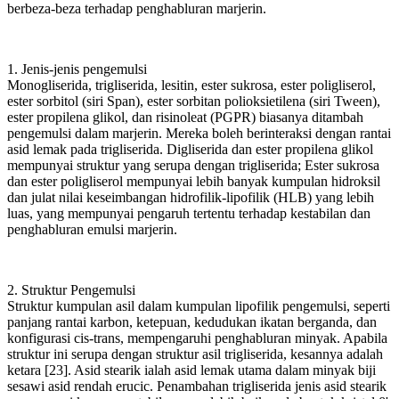
berbeza-beza terhadap penghabluran marjerin.
1. Jenis-jenis pengemulsi
Monogliserida, trigliserida, lesitin, ester sukrosa, ester poligliserol,
ester sorbitol (siri Span), ester sorbitan polioksietilena (siri Tween),
ester propilena glikol, dan risinoleat (PGPR) biasanya ditambah
pengemulsi dalam marjerin. Mereka boleh berinteraksi dengan rantai
asid lemak pada trigliserida. Digliserida dan ester propilena glikol
mempunyai struktur yang serupa dengan trigliserida; Ester sukrosa
dan ester poligliserol mempunyai lebih banyak kumpulan hidroksil
dan julat nilai keseimbangan hidrofilik-lipofilik (HLB) yang lebih
luas, yang mempunyai pengaruh tertentu terhadap kestabilan dan
penghabluran emulsi marjerin.
2. Struktur Pengemulsi
Struktur kumpulan asil dalam kumpulan lipofilik pengemulsi, seperti
panjang rantai karbon, ketepuan, kedudukan ikatan berganda, dan
konfigurasi cis-trans, mempengaruhi penghabluran minyak. Apabila
struktur ini serupa dengan struktur asil trigliserida, kesannya adalah
ketara [23]. Asid stearik ialah asid lemak utama dalam minyak biji
sesawi asid rendah erucic. Penambahan trigliserida jenis asid stearik