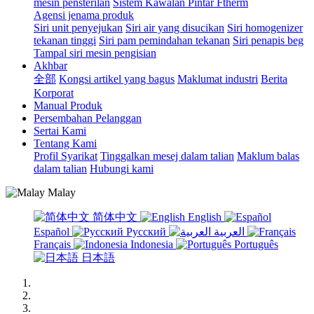
mesin pensterilan
Sistem Kawalan Pintar Ftherm
Agensi jenama produk
Siri unit penyejukan
Siri air yang disucikan
Siri homogenizer
tekanan tinggi
Siri pam pemindahan tekanan
Siri penapis beg
Tampal siri mesin pengisian
Akhbar
全部
Kongsi artikel yang bagus
Maklumat industri
Berita
Korporat
Manual Produk
Persembahan Pelanggan
Sertai Kami
Tentang Kami
Profil Syarikat
Tinggalkan mesej dalam talian
Maklum balas
dalam talian
Hubungi kami
Malay
简体中文
English
Español
Русский
العربية
Français
Indonesia
Português
日本語