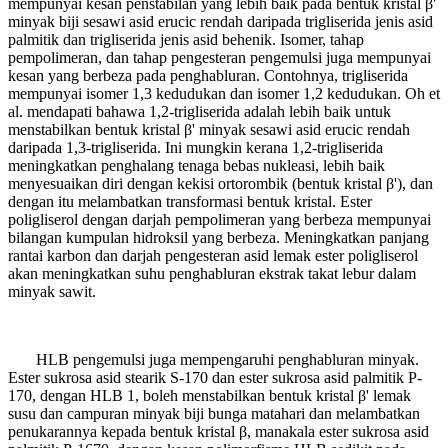
mempunyai kesan penstabilan yang lebih baik pada bentuk kristal β'
minyak biji sesawi asid erucic rendah daripada trigliserida jenis asid
palmitik dan trigliserida jenis asid behenik. Isomer, tahap
pempolimeran, dan tahap pengesteran pengemulsi juga mempunyai
kesan yang berbeza pada penghabluran. Contohnya, trigliserida
mempunyai isomer 1,3 kedudukan dan isomer 1,2 kedudukan. Oh et
al. mendapati bahawa 1,2-trigliserida adalah lebih baik untuk
menstabilkan bentuk kristal β' minyak sesawi asid erucic rendah
daripada 1,3-trigliserida. Ini mungkin kerana 1,2-trigliserida
meningkatkan penghalang tenaga bebas nukleasi, lebih baik
menyesuaikan diri dengan kekisi ortorombik (bentuk kristal β'), dan
dengan itu melambatkan transformasi bentuk kristal. Ester
poligliserol dengan darjah pempolimeran yang berbeza mempunyai
bilangan kumpulan hidroksil yang berbeza. Meningkatkan panjang
rantai karbon dan darjah pengesteran asid lemak ester poligliserol
akan meningkatkan suhu penghabluran ekstrak takat lebur dalam
minyak sawit.
HLB pengemulsi juga mempengaruhi penghabluran minyak.
Ester sukrosa asid stearik S-170 dan ester sukrosa asid palmitik P-
170, dengan HLB 1, boleh menstabilkan bentuk kristal β' lemak
susu dan campuran minyak biji bunga matahari dan melambatkan
penukarannya kepada bentuk kristal β, manakala ester sukrosa asid