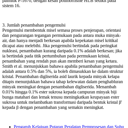
palmitik P-1670, dengan kesan polimorfisme HLB sedikit pada
sistem 16.
3. Jumlah penambahan pengemulsi
Pengemulsi membentuk misel semasa proses penjerapan, orientasi
dan pengurangan tegangan permukaan pada antara muka minyak-
air, dan hanya menjadi berkesan apabila kepekatan misel kritikal
dicapai atau melebihi. Jika pengemulsi bertindak pada peringkat
nukleasi, penambahan kurang daripada 0.1% adalah berkesan; jika
ia bertindak pada titik pertumbuhan pada permukaan kristal,
penambahan yang rendah pun akan memberi kesan yang ketara.
Smith et al. menunjukkan bahawa apabila penambahan pengemulsi
adalah antara 0.5% dan 5%, ia boleh dimasukkan ke dalam struktur
kristal. Penambahan digliserida asid laurik kepada minyak kelapa
ditapis menunjukkan bahawa tahap kelewatan dalam penghabluran
minyak meningkat dengan penambahan digliserida. Menambah
0.01% hingga 0.1% ester sukrosa kepada campuran minyak biji
bunga matahari dan lemak tenusu meningkatkan keupayaan ester
sukrosa untuk melambatkan transformasi daripada bentuk kristal β'
kepada β dengan penambahan yang semakin meningkat.
Pengaruh Kelajuan Putaran Peralatan Pemprosesan dan Suhu