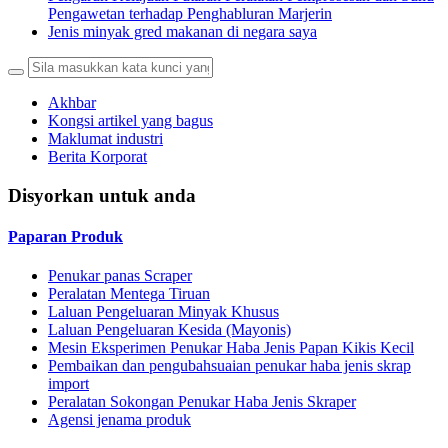
Pengawetan terhadap Penghabluran Marjerin
Jenis minyak gred makanan di negara saya
Akhbar
Kongsi artikel yang bagus
Maklumat industri
Berita Korporat
Disyorkan untuk anda
Paparan Produk
Penukar panas Scraper
Peralatan Mentega Tiruan
Laluan Pengeluaran Minyak Khusus
Laluan Pengeluaran Kesida (Mayonis)
Mesin Eksperimen Penukar Haba Jenis Papan Kikis Kecil
Pembaikan dan pengubahsuaian penukar haba jenis skrap
import
Peralatan Sokongan Penukar Haba Jenis Skraper
Agensi jenama produk