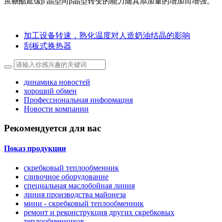
蔗糖酯延缓
β
'
晶型向
β
晶型转变的能力随其添加量的增加而增强。
加工设备转速，熟化温度对人造奶油结晶的影响
刮板式换热器
динамика новостей
хороший обмен
Профессиональная информация
Новости компании
Рекомендуется для вас
Показ продукции
скребковый теплообменник
сливочное оборудование
специальная маслобойная линия
линия производства майонеза
мини - скребковый теплообменник
ремонт и реконструкция других скребковых
теплообменников