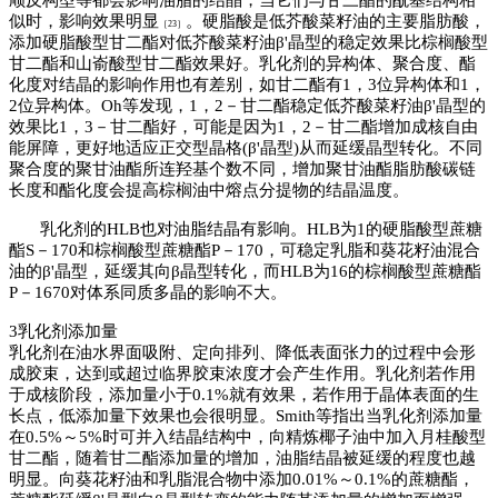
似时，影响效果明显
。
硬脂酸是低芥酸菜籽油的主要脂肪酸，
［
23
］
添加硬脂酸型甘二酯对低芥酸菜籽油
β
'
晶型的稳定效果比棕榈酸型
甘二酯和山嵛酸型甘二酯效果好
。
乳化剂的异构体
、
聚合度
、
酯
化度对结晶的影响作用也有差别，如甘二酯有
1
，
3
位异构体和
1
，
2
位异构体
。
Oh
等发现，
1
，
2
－
甘二酯稳定低芥酸菜籽油
β
'
晶型的
效果比
1
，
3
－
甘二酯好，可能是因为
1
，
2
－
甘二酯增加成核自由
能屏障，更好地适应正交型晶格
(
β
'
晶型
)
从而延缓晶型转化
。
不同
聚合度的聚甘油酯所连羟基个数不同，增加聚甘油酯脂肪酸碳链
长度和酯化度会提高棕榈油中熔点分提物的结晶温度。
乳化剂的
HLB
也对油脂结晶有影响
。
HLB
为
1
的硬脂酸型蔗糖
酯
S
－
170
和棕榈酸型蔗糖酯
P
－
170
，可稳定乳脂和葵花籽油混合
油的
β
'
晶型，延缓其向
β
晶型转化，而
HLB
为
16
的棕榈酸型蔗糖酯
P
－
1670
对体系同质多晶的影响不大。
3
乳化剂添加量
乳化剂在油水界面吸附
、
定向排列
、
降低表面张力的过程中会形
成胶束，达到或超过临界胶束浓度才会产生作用
。
乳化剂若作用
于成核阶段，添加量小于
0.1%
就有效果，若作用于晶体表面的生
长点，低添加量下效果也会很明显
。
Smith
等指出当乳化剂添加量
在
0.5%
～
5%
时可并入结晶结构中，向精炼椰子油中加入月桂酸型
甘二酯，随着甘二酯添加量的增加，油脂结晶被延缓的程度也越
明显
。
向葵花籽油和乳脂混合物中添加
0.01%
～
0.1%
的蔗糖酯，