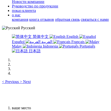
Новости компании
Руководство по продукции
показ клиента
о нас
компания
книга отзывов
обратная связь
связаться с нами
Русский
简体中文
English
Español
العربية
Français
Malay
Indonesia
Português
日本語
<
Previous
>
Next
ваше место