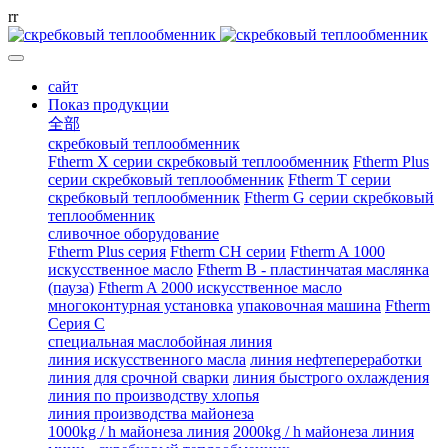
r
r
сайт
Показ продукции
全部
скребковый теплообменник
Ftherm X серии скребковый теплообменник
Ftherm Plus
серии скребковый теплообменник
Ftherm T серии
скребковый теплообменник
Ftherm G серии скребковый
теплообменник
сливочное оборудование
Ftherm Plus серия
Ftherm CH серии
Ftherm A 1000
искусственное масло
Ftherm B - пластинчатая маслянка
(пауза)
Ftherm A 2000 искусственное масло
многоконтурная установка
упаковочная машина
Ftherm
Серия C
специальная маслобойная линия
линия искусственного масла
линия нефтепереработки
линия для срочной сварки
линия быстрого охлаждения
линия по производству хлопья
линия производства майонеза
1000kg / h майонеза линия
2000kg / h майонеза линия