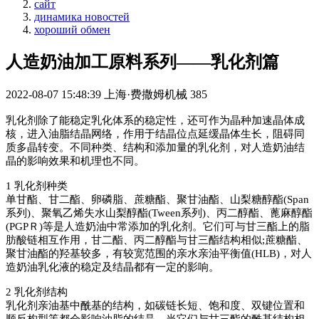
сайт
динамика новостей
хороший обмен
人造奶油加工原料系列——乳化剂篇
2022-08-07 15:48:39
上海·费撒姆机械
385
乳化剂除了能稳定乳化体系的稳定性，还可作为晶种加速晶体成
核，进入油脂结晶网络，作用于结晶位点延缓晶体生长，阻碍同
质多晶转变
。
不同种类
、
结构和添加量的乳化剂，对人造奶油结
晶的影响效果和机理也不同
。
1
乳化剂种类
单甘酯
、
甘二酯
、
卵磷脂
、
蔗糖酯
、
聚甘油酯
、
山梨糖醇酯
(
Span
系列
)
、
聚氧乙烯失水山梨醇酯
(
Tween
系列
)
、
丙二醇酯
、
蓖麻醇酯
(
PGP
Ｒ
)
等是人造奶油中常添加的乳化剂
。
它们可与甘三酯上的脂
肪酸链相互作用，甘二酯
、
丙二醇酯与甘三酯结构相似
;
蔗糖酯
、
聚甘油酯的羟基较多，有较宽范围的亲水亲油平衡值
(
HLB
)
，对人
造奶油乳化液的稳定及结晶都有一定的影响。
2
乳化剂结构
乳化剂亲油基中酰基的结构，如碳链长短
、
饱和度
、
双键位置和
顺反构型等都会影响油脂的结晶，当它们与甘三酯的酰基结构相