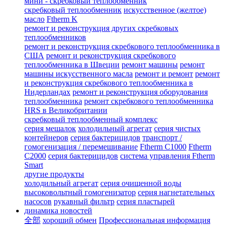
мини - скребковый теплообменник
скребковый теплообменник
искусственное (желтое)
масло
Ftherm K
ремонт и реконструкция других скребковых
теплообменников
ремонт и реконструкция скребкового теплообменника в
США
ремонт и реконструкция скребкового
теплообменника в Швеции
ремонт машины
ремонт
машины искусственного масла
ремонт и ремонт
ремонт
и реконструкция скребкового теплообменника в
Нидерландах
ремонт и реконструкция оборудования
теплообменника
ремонт скребкового теплообменника
HRS в Великобритании
скребковый теплообменный комплекс
серия мешалок
холодильный агрегат
серия чистых
контейнеров
серия бактерицидов
транспорт /
гомогенизация / перемешивание
Ftherm C1000
Ftherm
C2000
серия бактерицидов
система управления Ftherm
Smart
другие продукты
холодильный агрегат
серия очищенной воды
высоковольтный гомогенизатор
серия нагнетательных
насосов
рукавный фильтр
серия пластырей
динамика новостей
全部
хороший обмен
Профессиональная информация